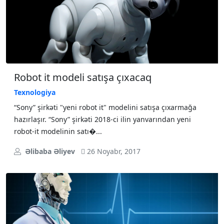
Robot it modeli satışa çıxacaq
Texnologiya
“Sony” şirkəti "yeni robot it" modelini satışa çıxarmağa
hazırlaşır. “Sony” şirkəti 2018-ci ilin yanvarından yeni
robot-it modelinin satı�...
Əlibaba Əliyev
26 Noyabr, 2017