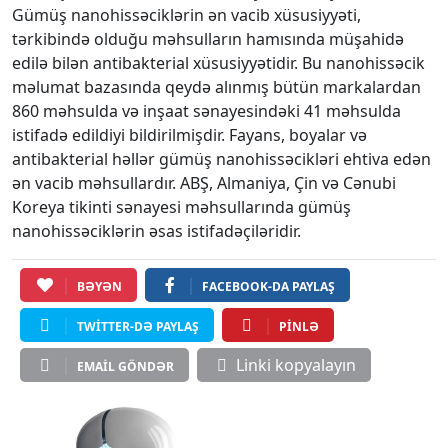
Gümüş nanohissəciklərin ən vacib xüsusiyyəti,
tərkibində olduğu məhsulların hamısında müşahidə
edilə bilən antibakterial xüsusiyyətidir. Bu nanohissəcik
məlumat bazasında qeydə alınmış bütün markalardan
860 məhsulda və inşaat sənayesindəki 41 məhsulda
istifadə edildiyi bildirilmişdir. Fayans, boyalar və
antibakterial həllər gümüş nanohissəcikləri ehtiva edən
ən vacib məhsullardır. ABŞ, Almaniya, Çin və Cənubi
Koreya tikinti sənayesi məhsullarında gümüş
nanohissəciklərin əsas istifadəçiləridir.
BƏYƏN
FACEBOOK-DA PAYLAŞ
TWITTER-DƏ PAYLAŞ
PINLƏ
Linki kopyalayın
EMAIL GÖNDƏR