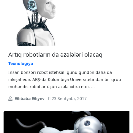
Artıq robotların da əzələləri olacaq
Texnologiya
İnsan bənzəri robot istehsalı günü gündən daha da
inkişaf edir. ABŞ-da Kolumbiya Universitetindən bir qrup
mühəndis robotlar üçün əzələ ixtira etdi. ...
Əlibaba Əliyev
23 Sentyabr, 2017