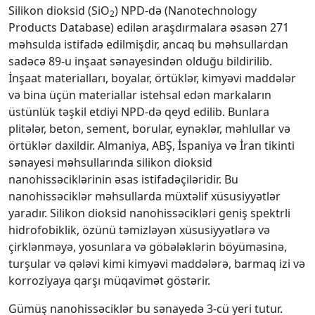
Silikon dioksid (SiO
) NPD-də (Nanotechnology
2
Products Database) edilən araşdırmalara əsasən 271
məhsulda istifadə edilmişdir, ancaq bu məhsullardan
sadəcə 89-u inşaat sənayesindən olduğu bildirilib.
İnşaat materialları, boyalar, örtüklər, kimyəvi maddələr
və bina üçün materiallar istehsal edən markaların
üstünlük təşkil etdiyi NPD-də qeyd edilib. Bunlara
plitələr, beton, sement, borular, eynəklər, məhlullar və
örtüklər daxildir. Almaniya, ABŞ, İspaniya və İran tikinti
sənayesi məhsullarında silikon dioksid
nanohissəciklərinin əsas istifadəçiləridir. Bu
nanohissəciklər məhsullarda müxtəlif xüsusiyyətlər
yaradır. Silikon dioksid nanohissəcikləri geniş spektrli
hidrofobiklik, özünü təmizləyən xüsusiyyətlərə və
çirklənməyə, yosunlara və göbələklərin böyüməsinə,
turşular və qələvi kimi kimyəvi maddələrə, barmaq izi və
korroziyaya qarşı müqavimət göstərir.
Gümüş nanohissəciklər bu sənayedə 3-cü yeri tutur.