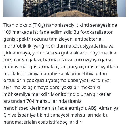
Titan dioksid (TiO
) nanohissəciyi tikinti sənayesində
2
109 markada istifadə edilmişdir. Bu fotokatalizator
geniş spektrlı özünü təmizləyən, antibakterial,
hidrofobiklik, yanğınsöndürmə xüsusiyyətlərinə və
çirklənməyə, yosunlara və göbələklərin böyüməsinə,
turşular və qələvi, barmaq izi və korroziyaya qarşı
müqavimət göstərmək üçün çox yaxşı xüsusiyyətlərə
malikdir. Titaniya nanohissəciklərini ehtiva edən
örtüklərin çox güclü yapışma qabiliyyəti vardır və
sıyrılma və aşınmaya qarşı yaxşı bir mexaniki
möhkəmliyə malikdir. Monitorinq olunan şirkətlər
arasından 70-i məhsullarında titania
nanohissəciklərindən istifadə etmişdir. ABŞ, Almaniya,
Çin və İspaniya tikinti sənayesi məhsullarında bu
nanomaterialın əsas istifadəçiləridir.