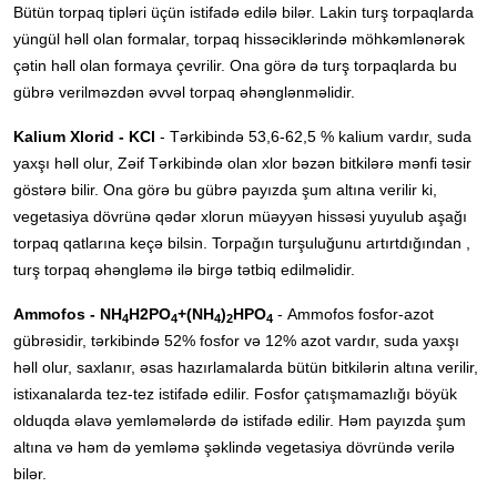
Bütün torpaq tipləri üçün istifadə edilə bilər. Lakin turş torpaqlarda
yüngül həll olan formalar, torpaq hissəciklərində möhkəmlənərək
çətin həll olan formaya çevrilir. Ona görə də turş torpaqlarda bu
gübrə verilməzdən əvvəl torpaq əhənglənməlidir.
Kalium Xlorid - KCl
- Tərkibində 53,6-62,5 % kalium vardır, suda
yaxşı həll olur, Zəif Tərkibində olan xlor bəzən bitkilərə mənfi təsir
göstərə bilir. Ona görə bu gübrə payızda şum altına verilir ki,
vegetasiya dövrünə qədər xlorun müəyyən hissəsi yuyulub aşağı
torpaq qatlarına keçə bilsin. Torpağın turşuluğunu artırtdığından ,
turş torpaq əhəngləmə ilə birgə tətbiq edilməlidir.
Ammofos - NH
H2PO
+(NH
)
HPO
- Ammofos fosfor-azot
4
4
4
2
4
gübrəsidir, tərkibində 52% fosfor və 12% azot vardır, suda yaxşı
həll olur, saxlanır, əsas hazırlamalarda bütün bitkilərin altına verilir,
istixanalarda tez-tez istifadə edilir. Fosfor çatışmamazlığı böyük
olduqda əlavə yemləmələrdə də istifadə edilir. Həm payızda şum
altına və həm də yemləmə şəklində vegetasiya dövründə verilə
bilər.