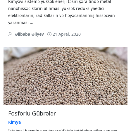
Kimyəvi sistemə yüksək enerji təsiri şəraitində metal
nanohissəciklərin alınması yüksək reduksiyaedici
elektronların, radikalların və həyəcanlanmış hissəciyin
yaranması ...
Əlibaba Əliyev
21 Aprel, 2020
Fosforlu Gübrələr
Kimya
İstehsal həcminə və təsərrüfatda tətbiqinə görə sənaye