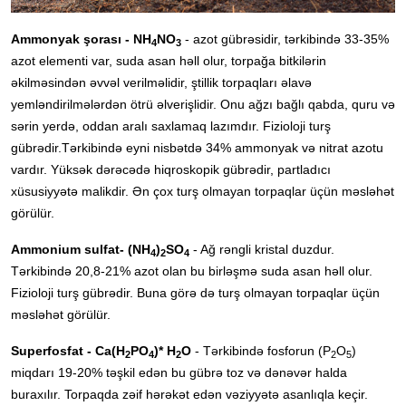
Ammonyak şorası - NH
NO
- azot gübrəsidir, tərkibində 33-35%
4
3
azot elementi var, suda asan həll olur, torpağa bitkilərin
əkilməsindən əvvəl verilməlidir, ştillik torpaqları əlavə
yemləndirilmələrdən ötrü əlverişlidir. Onu ağzı bağlı qabda, quru və
sərin yerdə, oddan aralı saxlamaq lazımdır. Fizioloji turş
gübrədir.Tərkibində eyni nisbətdə 34% ammonyak və nitrat azotu
vardır. Yüksək dərəcədə hiqroskopik gübrədir, partladıcı
xüsusiyyətə malikdir. Ən çox turş olmayan torpaqlar üçün məsləhət
görülür.
Ammonium sulfat- (NH
)
SO
- Ağ rəngli kristal duzdur.
4
2
4
Tərkibində 20,8-21% azot olan bu birləşmə suda asan həll olur.
Fizioloji turş gübrədir. Buna görə də turş olmayan torpaqlar üçün
məsləhət görülür.
Superfosfat - Ca(H
PO
)* H
O
- Tərkibində fosforun (P
O
)
2
4
2
2
5
miqdarı 19-20% təşkil edən bu gübrə toz və dənəvər halda
buraxılır. Torpaqda zəif hərəkət edən vəziyyətə asanlıqla keçir.