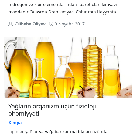
hidrogen və xlor elementlərindən ibarət olan kimyəvi
maddədir. IX əsrdə Ərəb kimyacı Cabir min Həyyantə...
Əlibaba Əliyev
9 Noyabr, 2017
Yağların orqanizm üçün fizioloji
əhəmiyyəti
Kimya
Lipidlər yağlar və yağabənzər maddələri özündə