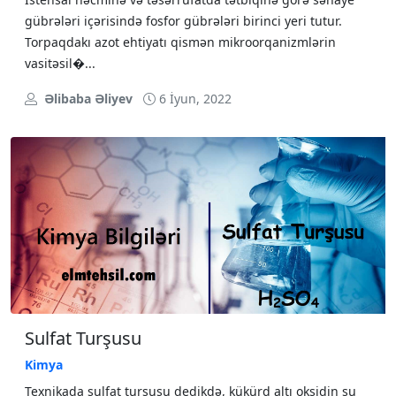
gübrələri içərisində fosfor gübrələri birinci yeri tutur.
Torpaqdakı azot ehtiyatı qismən mikroorqanizmlərin
vasitəsil�...
Əlibaba Əliyev
6 İyun, 2022
Sulfat Turşusu
Kimya
Texnikada sulfat turşusu dedikdə, kükürd altı oksidin su