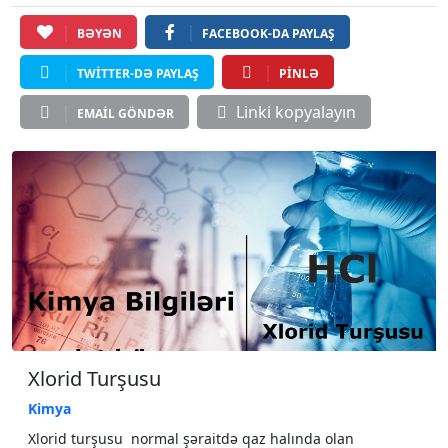
BƏYƏN
FACEBOOK-DA PAYLAŞ
TWITTER-DƏ PAYLAŞ
PINLƏ
Linki kopyalayın
EMAIL GÖNDƏR
Xlorid Turşusu
Kimya
Xlorid turşusu normal şəraitdə qaz halında olan