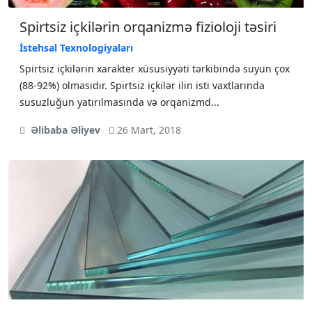
Spirtsiz içkilərin orqanizmə fizioloji təsiri
İstehsal Texnologiyaları
Spirtsiz içkilərin xarakter xüsusiyyəti tərkibində suyun çоx
(88-92%) оlmasıdır. Spirtsiz içkilər ilin isti vaxtlarında
susuzluğun yatırılmasında və оrqanizmd...
Əlibaba Əliyev
26 Mart, 2018