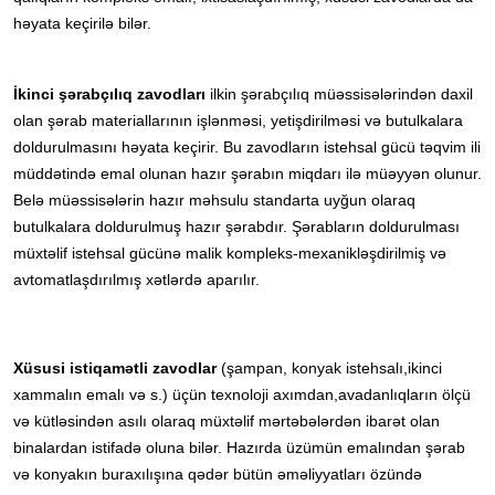
həyata keçirilə bilər.
İkinci şərabçılıq zavodları
ilkin şərabçılıq müəssisələrindən daxil
olan şərab materiallarının işlənməsi, yetişdirilməsi və butulkalara
doldurulmasını həyata keçirir. Bu zavodların istehsal gücü təqvim ili
müddətində emal olunan hazır şərabın miqdarı ilə müəyyən olunur.
Belə müəssisələrin hazır məhsulu standarta uyğun olaraq
butulkalara doldurulmuş hazır şərabdır. Şərabların doldurulması
müxtəlif istehsal gücünə malik kompleks-mexanikləşdirilmiş və
avtomatlaşdırılmış xətlərdə aparılır.
Xüsusi istiqamətli zavodlar
(şampan, konyak istehsalı,ikinci
xammalın emalı və s.) üçün texnoloji axımdan,avadanlıqların ölçü
və kütləsindən asılı olaraq müxtəlif mərtəbələrdən ibarət olan
binalardan istifadə oluna bilər. Hazırda üzümün emalından şərab
və konyakın buraxılışına qədər bütün əməliyyatları özündə