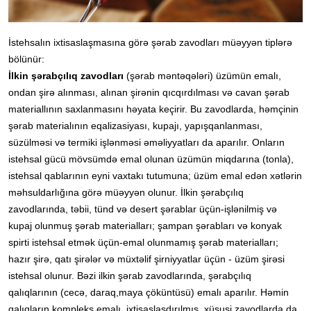
İstehsalın ixtisaslaşmasına görə şərab zavodları müəyyən tiplərə
bölünür:
İlkin şərabçılıq zavodları
(şərab məntəqələri) üzümün emalı,
ondan şirə alınması, alınan şirənin qıcqırdılması və cavan şərab
materiallının saxlanmasını həyata keçirir. Bu zavodlarda, həmçinin
şərab materialının eqalizasiyası, kupajı, yapışqanlanması,
süzülməsi və termiki işlənməsi əməliyyatları da aparılır. Onların
istehsal gücü mövsümdə emal olunan üzümün miqdarına (tonla),
istehsal qablarının eyni vaxtakı tutumuna; üzüm emal edən xətlərin
məhsuldarlığına görə müəyyən olunur. İlkin şərabçılıq
zavodlarında, təbii, tünd və desert şərablar üçün-işlənilmiş və
kupaj olunmuş şərab materialları; şampan şərabları və konyak
spirti istehsal etmək üçün-emal olunmamış şərab materialları;
hazır şirə, qatı şirələr və müxtəlif şirniyyatlar üçün - üzüm şirəsi
istehsal olunur. Bəzi ilkin şərab zavodlarında, şərabçılıq
qalıqlarının (cecə, daraq,maya çöküntüsü) emalı aparılır. Həmin
qalıqların kompleks emalı, ixtisaslaşdırılmış, xüsusi zavodlarda da