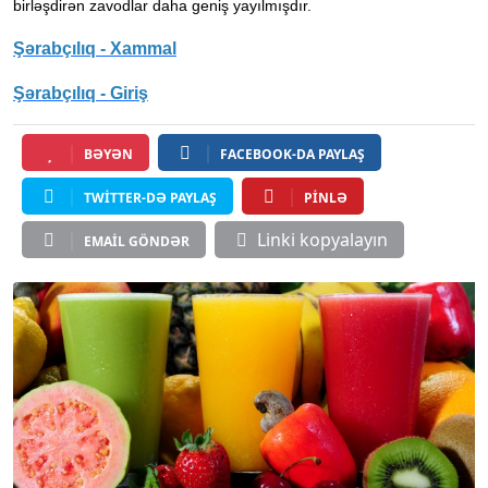
birləşdirən zavodlar daha geniş yayılmışdır.
Şərabçılıq - Xammal
Şərabçılıq - Giriş
BƏYƏN
FACEBOOK-DA PAYLAŞ
TWITTER-DƏ PAYLAŞ
PINLƏ
Linki kopyalayın
EMAIL GÖNDƏR