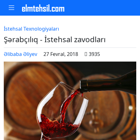
İstehsal Texnologiyaları
Şərabçılıq - İstehsal zavodları
Əlibaba Əliyev
27 Fevral, 2018
3935