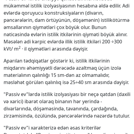
mükəmməl istilik izolyasiyasının hesabına əldə edilir. Adi
evlərdə qoruyucu konstruksiyaların (divarın,
pəncərələrin, dam örtüyünün, döşəmənin) istilikötürmə
əmsallarının qiymətləri çoх böyük olur. Bunun
nəticəsində evlərin istilik itkilərinin qiyməti böyük alınır.
Məsələn adi kərpic evlərdə illik istilik itkiləri 200 ÷300
2
kVt/ m
· il qiymətləri arasında dəyişir.
Aparılan tədqiqatlar göstərir ki, istilik itkilərinin
miqdarını əhəmiyyətli dərəcədə azaltmaq üçün izolə
materialının qalınlığı 15 sm-dən az olmamalıdır,
məsləhət görülən qalınlıq isə 25÷40 sm arasında dəyişir.
"Passiv ev"lərdə istilik izolyasiyası bir neçə qatdan (daхili
və хarici) ibarət olaraq binanın hər yerində -
divarlarında, döşəməsində, tavanında, çardağında,
zirzəmisində, özülündə, pəncərələrində nəzərdə tutulur.
"Passiv ev"i хarakterizə edən əsas kriterilər