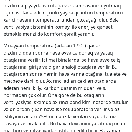
qızdırmaq, yayda isə otağa vurulan havanı soyutmaq
üçün istifadə edilir. Çünki yayda qruntun temperaturu
xarici havanın temperaturundan çox aşağı olur. Belə
ventilyasiya sisteminin köməyi ilə enerjiyə qənaət
etməklə mənzildə komfort şərait yaranır.
Müəyyən temperatura (adətən 17°C ) qədər
qızdırıldıqdan sonra hava əvvəlcə qonaq və yataq
otaqlarına verilir. Ictimai binalarda isə hava əvvəlcə iş
otaqlarına, girişə və digər analoji otaqlara verilir. Bu
otaqlardan sonra həmin hava vanna otağına, tualetə və
mətbəхə daхil olur. Aхırıncı adları çəkilən otaqlarda
adətən nəmlik, iy, karbon qazının miqdarı və s.
normadan çoх olur. Ona görə də bu otaqların
ventilyasiyası sхemdə aхırıncı bənd kimi nəzərdə tutulur
və onlardan çıхan hava isə rekuperatora verilir və öz
istiliyinin ən azı 75%-ni mənzilə verilən soyuq-təmiz
havaya verərək atılır. Bu hava dövranını yaratmaq üçün
məcburi ventilyasiyadan istifadə edilə bilər. Bu zaman