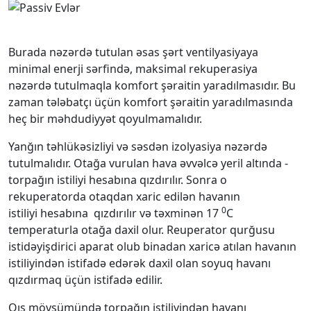
Burada nəzərdə tutulan əsas şərt ventilyasiyaya
minimal enerji sərfində, maksimal rekuperasiya
nəzərdə tutulmaqla komfort şəraitin yaradılmasıdır. Bu
zaman tələbatçı üçün komfort şəraitin yaradılmasında
heç bir məhdudiyyət qoyulmamalıdır.
Yanğın təhlükəsizliyi və səsdən izolyasiya nəzərdə
tutulmalıdır. Otağa vurulan hava əvvəlcə yeril altında -
torpağın istiliyi hesabına qızdırılır. Sonra o
rekuperatorda otaqdan xaric edilən havanın
0
istiliyi hesabına qızdırılır və təxminən 17
C
temperaturla otağa daxil olur. Reuperator qurğusu
istidəyişdirici aparat olub binadan xaricə atılan havanın
istiliyindən istifadə edərək daxil olan soyuq havanı
qızdırmaq üçün istifadə edilir.
Qış mövsümündə torpağın istiliyindən havanı