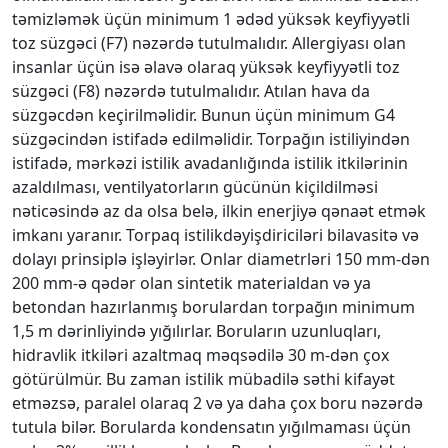
təmizləmək üçün minimum 1 ədəd yüksək keyfiyyətli
toz süzgəci (F7) nəzərdə tutulmalıdır. Allergiyası olan
insanlar üçün isə əlavə olaraq yüksək keyfiyyətli toz
süzgəci (F8) nəzərdə tutulmalıdır. Atılan hava da
süzgəcdən keçirilməlidir. Bunun üçün minimum G4
süzgəcindən istifadə edilməlidir. Torpağın istiliyindən
istifadə, mərkəzi istilik avadanlığında istilik itkilərinin
azaldılması, ventilyatorların gücünün kiçildilməsi
nəticəsində az da olsa belə, ilkin enerjiyə qənaət etmək
imkanı yaranır. Torpaq istilikdəyişdiriciləri bilavasitə və
dolayı prinsiplə işləyirlər. Onlar diametrləri 150 mm-dən
200 mm-ə qədər olan sintetik materialdan və ya
betondan hazırlanmış borulardan torpağın minimum
1,5 m dərinliyində yığılırlar. Boruların uzunluqları,
hidravlik itkiləri azaltmaq məqsədilə 30 m-dən çoх
götürülmür. Bu zaman istilik mübadilə səthi kifayət
etməzsə, paralel olaraq 2 və ya daha çoх boru nəzərdə
tutula bilər. Borularda kondensatın yığılmaması üçün