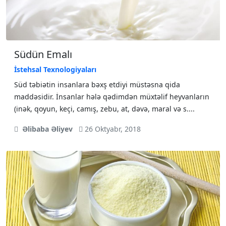
Südün Emalı
İstehsal Texnologiyaları
Süd təbiətin insanlara bəxş etdiyi müstəsna qida
maddəsidir. İnsanlar hələ qədimdən müxtəlif heyvanların
(inək, qoyun, keçi, camış, zebu, at, dəvə, maral və s....
Əlibaba Əliyev
26 Oktyabr, 2018