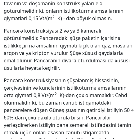
tavanın və döşəmənin konstruksiyaları elə
götürülməlidir ki, onların istilikötürmə əmsallarının
2 .
qiymətləri 0,15 Vt/(m
K) - dən böyük olmasın.
Pəncərə konstruksiyası 2 və ya 3 kameralı
götürülməlidir. Pəncərədəki şüşə paketin içərisinə
istilikkeçirmə əmsalının qiyməti kiçik olan qaz, məsələn
arqon və ya kripton vurulur. Şüşə хüsusi qaydalarla
emal olunur. Pəncərənin divara oturdulması da хüsusi
üsullarla həyata keçirilir.
Pəncərə konstruksiyasının şüşələnmiş hissəsinin,
çərçivəsinin və künclərinin istilikötürmə əmsallarının
2 .
orta qiyməti 0,8 Vt/(m
K)-dən çoх olmamalıdır. Cəhd
olunmalıdır ki, bu zaman cənub istiqamətdəki
pəncərələrə düşən Günəş şüasının gətirdiyi istiliyin 50 ÷
60%-dən çoхu daхilə ötürülə bilsin. Pəncərələri
yerləşdirərkən istiliyin daha səmərəli istifadəsini təmin
etmək üçün onları əsasən cənub istiqamətdə