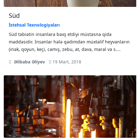
Süd
İstehsal Texnologiyaları
Süd təbiətin insanlara bəxş etdiyi müstəsna qida
maddəsidir. İnsanlar hələ qədimdən müxtəlif heyvanların
(inək, qoyun, keçi, camış, zebu, at, dəvə, maral və s....
Əlibaba Əliyev
19 Mart, 2018