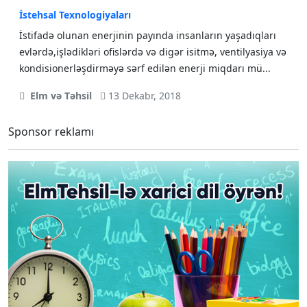
İstehsal Texnologiyaları
İstifadə olunan enerjinin payında insanların yaşadıqları
evlərdə,işlədikləri ofislərdə və digər isitmə, ventilyasiya və
kondisionerləşdirməyə sərf edilən enerji miqdarı mü...
Elm və Təhsil
13 Dekabr, 2018
Sponsor reklamı