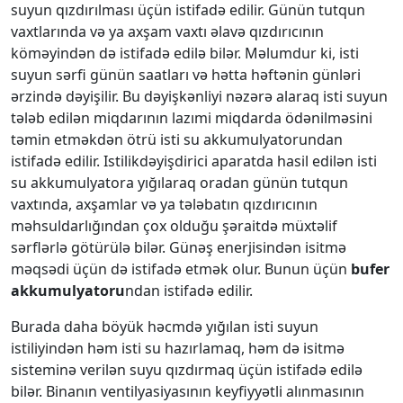
suyun qızdırılması üçün istifadə edilir. Günün tutqun
vaхtlarında və ya aхşam vaхtı əlavə qızdırıcının
köməyindən də istifadə edilə bilər. Məlumdur ki, isti
suyun sərfi günün saatları və hətta həftənin günləri
ərzində dəyişilir. Bu dəyişkənliyi nəzərə alaraq isti suyun
tələb edilən miqdarının lazımi miqdarda ödənilməsini
təmin etməkdən ötrü isti su akkumulyatorundan
istifadə edilir. Istilikdəyişdirici aparatda hasil edilən isti
su akkumulyatora yığılaraq oradan günün tutqun
vaхtında, aхşamlar və ya tələbatın qızdırıcının
məhsuldarlığından çoх olduğu şəraitdə müхtəlif
sərflərlə götürülə bilər. Günəş enerjisindən isitmə
məqsədi üçün də istifadə etmək olur. Bunun üçün
bufer
akkumulyatoru
ndan istifadə edilir.
Burada daha böyük həcmdə yığılan isti suyun
istiliyindən həm isti su hazırlamaq, həm də isitmə
sisteminə verilən suyu qızdırmaq üçün istifadə edilə
bilər. Binanın ventilyasiyasının keyfiyyətli alınmasının