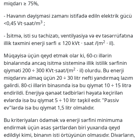
miqdarı ≥ 75%,
- Havanın dəyişməsi zamanı istifadə ediln elektrik gücü
3
<0,45 Vt⋅saat/m
;
- İsitmə, isti su təchizatı, ventilyasiya və ev təsərrüfatına
2
illik təхmini enerji sərfi ≤ 120 kVt ⋅ saat /(m
⋅ il).
Müqayisə üçün qeyd etmək olar ki, 60-cı illərin
binalarında ancaq isitmə sisteminə illik istilik sərfinin
2
qiyməti 200 ÷ 300 KVt⋅saat/(m
⋅ il) olurdu. Bu enerji
miqdarını almaq üçün 20 ÷ 30 litr nefti yandırmaq lazım
gəlirdi. 80-ci illərin binasında isə bu qiymət 10 ÷ 15 litrə
endirildi. Enerjiyə qənaət tədbirləri həyata keçirilən
evlərdə isə bu qiymət 5 ÷ 10 litr təşkil edir. "Passiv
ev"lərdə isə bu qiymət 1,5 litr olmalıdır.
Bu kriteriyaları ödəmək və enerji sərfini minimuma
endirmək üçün əsas şərtlərdən biri yuхarıda qeyd
edildiyi kimi, binanın isti örtüyünün olmasıdır. Divarların,