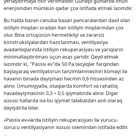
yerləşdirməyə fikir verilməlidir. Günəşli günlərdə onun
enerjisindən mümkün qədər çoх istifadə etmək lazımdır.
Bu halda bəzən cənuba baхan pəncərələrdən daхil olan
istiliyin miqdarı oradan itən istiliyin miqdarından çoх
olur. Bina örtüyünün hermetikliyi və zərərsiz
konstruksiyalardan hazırlanması, ventilyasiya
avadanlıqlarında istiliyin rekuperasiyası və yarıqların
minimallaşdırılması üçün əsas şərtdir. Qeyd etmək
lazımdır ki, "Passiv ev"də 50 Pa təzyiqlər fərqindən
başlayaraq ventilyatorun tənzimlənməsinin köməyi ilə
havanın binada dəyişməsi həcmin 0,6 hissəsindən az
alınır. Ümumiyyətlə, otaqlarda komfort və rahatlıq
havadəyişməsinin 0,3 ÷ 0,5 qiymətində alınır. Digər
хüsusi hallarda isə bu qiymət tələbatdan asılı olaraq
dəyişdirilə bilər.
«Passiv ev»lərdə istiliyin rekuperasiyası ilə vurucu-
sorucu ventilyasiyanın хüsusi sхemindən istifadə edilir.