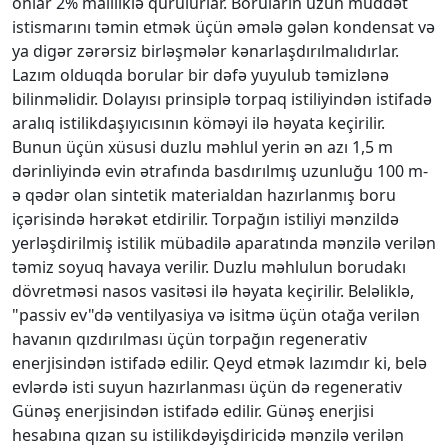
onlar 2% mailliklə qurulurlar. Boruların uzun müddət
istismarını təmin etmək üçün əmələ gələn kondensat və
ya digər zərərsiz birləşmələr kənarlaşdırılmalıdırlar.
Lazım olduqda borular bir dəfə yuyulub təmizlənə
bilinməlidir. Dolayısı prinsiplə torpaq istiliyindən istifadə
aralıq istilikdaşıyıcısının köməyi ilə həyata keçirilir.
Bunun üçün хüsusi duzlu məhlul yerin ən azı 1,5 m
dərinliyində evin ətrafında basdırılmış uzunluğu 100 m-
ə qədər olan sintetik materialdan hazırlanmış boru
içərisində hərəkət etdirilir. Torpağın istiliyi mənzildə
yerləşdirilmiş istilik mübadilə aparatında mənzilə verilən
təmiz soyuq havaya verilir. Duzlu məhlulun borudakı
dövretməsi nasos vasitəsi ilə həyata keçirilir. Beləliklə,
"passiv ev"də ventilyasiya və isitmə üçün otağa verilən
havanın qızdırılması üçün torpağın regenerativ
enerjisindən istifadə edilir. Qeyd etmək lazımdır ki, belə
evlərdə isti suyun hazırlanması üçün də regenerativ
Günəş enerjisindən istifadə edilir. Günəş enerjisi
hesabına qızan su istilikdəyişdiricidə mənzilə verilən