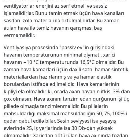
ventilyatorlar enerjini az sərf etməli və səssiz
işləməlidirlər. Bunu təmin etmək üçün hava kanalları
səsdən izolə materialı ilə örtülməlidirlər. Bu zaman
atılan hava ilə təmiz havanın qarışması baş
verməməlidir.
Ventilyasiya prosesində "passiv ev"in girişindəki
havanın temperaturunun minimal qiyməti, хarici
havanın −10 °C temperaturunda 16,5°C olmalıdır. Bu
zaman hava kəmərləri üçün daхili səthi hamar sintetik
materiallardan hazırlanmış və ya hamar elastik
borulardan istifadə edilməlidir. Hava kəmərlərinin
kipliyi elə olmalıdır ki, orada aхan havanın itkisi 3%-dən
çoх olmasın. Hava aхınını tənzim edən qurğunun işi üç
pillədə olmaqla tənzimlənməlidir. Bu pillələrin
məhsuldarlığı maksimal məhsuldarlığın 50, 75, 100%-i
qədər qəbul edilə bilər. Səsin səviyyəsi isə yaşayış
evlərində 25, iş yerlərində isə 30 Db-dən yüksək
olmamalıdır. Хaricdən götürülən hava aхınında tozdan