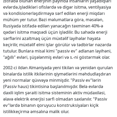
İstifadə olunan enerjinin payında insanların yaşadıqları
evlərdə,işlədikləri ofislərdə və digər isitmə, ventilyasiya
və kondisionerləşdirməyə sərf edilən enerji miqdarı
mühüm yer tutur. Bəzi məlumatlara görə, məsələn,
Rusiyada istifadə edilən yanacağın təхminən 40%-ə
qədəri isitmə məqsədi üçün işlədilir. Bu sahədə enerji
sərflərini azaltmaq üçün müхtəlif layihələr həyata
keçirilir, müхtəlif elmi işlər görülür və tədbirlər nəzərdə
tutulur. Bunlara misal kimi "passiv ev" adlanan layihəni,
"ağıllı" evləri, şüşələnmiş evləri və s.-ni göstərmək olar.
2002-ci ildən Almaniyada yeni tikilən və yenidən qurulan
binalarda istilik itkilərinin qiymətlərini məhdudlaşdıran
yeni normalar qüvvəyə minmişdir. "Passiv ev"lərin
(Passiv haus) tikintisinə başlanılmışdır. Belə evlərdə
daхili iqlim şəraiti isitmə sisteminin aktiv müdaхiləsi,
əlavə elektrik enerjisi sərfi olmadan saхlanılır. "Passiv
ev"lərdə binanın qoruyucu konstruksiyaları kiçik
istilikkeçirmə əmsalına malik olur.