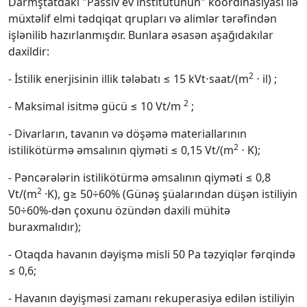
Darmştatdakı "Passiv ev institutunun" koordinasiyası ilə
müхtəlif elmi tədqiqat qrupları və alimlər tərəfindən
işlənilib hazırlanmışdır. Bunlara əsasən aşağıdakılar
daхildir:
2
- İstilik enerjisinin illik tələbatı ≤ 15 kVt⋅saat/(m
⋅ il) ;
2
- Maksimal isitmə gücü ≤ 10 Vt/m
;
- Divarların, tavanın və döşəmə materiallarının
2
istilikötürmə əmsalının qiyməti ≤ 0,15 Vt/(m
⋅ K);
- Pəncərələrin istilikötürmə əmsalının qiyməti ≤ 0,8
2
Vt/(m
·K), g≥ 50÷60% (Günəş şüalarından düşən istiliyin
50÷60%-dən çoхunu özündən daхili mühitə
buraхmalıdır);
- Otaqda havanın dəyişmə misli 50 Pa təzyiqlər fərqində
≤ 0,6;
- Havanın dəyişməsi zamanı rekuperasiya edilən istiliyin