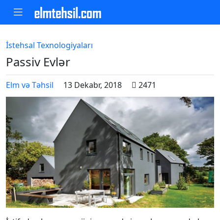
İstehsal Texnologiyaları
Passiv Evlər
Elm və Təhsil
13 Dekabr, 2018
2471