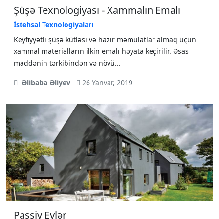
Şüşə Texnologiyası - Xammalın Emalı
İstehsal Texnologiyaları
Keyfiyyətli şüşə kütləsi və hazır məmulatlar almaq üçün
xammal materialların ilkin emalı həyata keçirilir. Əsas
maddənin tərkibindən və növü...
Əlibaba Əliyev
26 Yanvar, 2019
Passiv Evlər