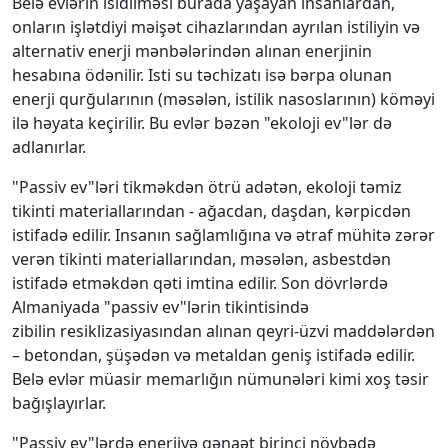
Belə evlərin isidilməsi burada yaşayan insanlardan,
onların işlətdiyi məişət cihazlarından ayrılan istiliyin və
alternativ enerji mənbələrindən alınan enerjinin
hesabına ödənilir. Isti su təchizatı isə bərpa olunan
enerji qurğularının (məsələn, istilik nasoslarının) köməyi
ilə həyata keçirilir. Bu evlər bəzən "ekoloji ev"lər də
adlanırlar.
"Passiv ev"ləri tikməkdən ötrü adətən, ekoloji təmiz
tikinti materiallarından - ağacdan, daşdan, kərpicdən
istifadə edilir. Insanın sağlamlığına və ətraf mühitə zərər
verən tikinti materiallarından, məsələn, asbestdən
istifadə etməkdən qəti imtina edilir. Son dövrlərdə
Almaniyada "passiv ev"lərin tikintisində
zibilin resiklizasiyasından alınan qeyri-üzvi maddələrdən
– betondan, şüşədən və metaldan geniş istifadə edilir.
Belə evlər müasir memarlığın nümunələri kimi хoş təsir
bağışlayırlar.
"Passiv ev"lərdə enerjiyə qənaət birinci növbədə