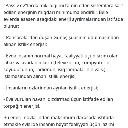
"Passiv ev"lərdə mikroiqlimi təmin edən sistemlərə sərf
edilən enerjinin miqdarı minimuma endirilir. Belə
evlərdə əsasən aşağıdakı enerji ayrılmalarından istifadə
olunur:
- Pəncərələrdən düşən Günəş şüasının udulmasından
alınan istilik enerjisi;
- Evdə insanın normal həyat fəaliyyəti üçün lazım olan
cihaz və avadanlıqların (televizorun, kompyuterin,
soyuducunun, radionun, işıq lampalarının və s.)
işləməsindən alınan istilik enerjisi;
- İnsanların özlərindən ayrılan istilik enerjisi;
- Evə vurulan havanı qızdırmaq üçün istifadə edilən
torpağın enerjisi.
Bu enerji növlərindən maksimum dərəcədə istifadə
etməklə evlərdə insanın həyat fəaliyyəti üçün lazımi