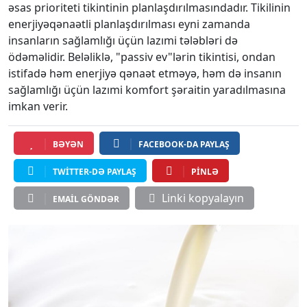
əsas prioriteti tikintinin planlaşdırılmasındadır. Tikilinin
enerjiyəqənaətli planlaşdırılması eyni zamanda
insanların sağlamlığı üçün lazımi tələbləri də
ödəməlidir. Beləliklə, "passiv ev"lərin tikintisi, ondan
istifadə həm enerjiyə qənaət etməyə, həm də insanın
sağlamlığı üçün lazımi komfort şəraitin yaradılmasına
imkan verir.
BƏYƏN
FACEBOOK-DA PAYLAŞ
TWITTER-DƏ PAYLAŞ
PINLƏ
Linki kopyalayın
EMAIL GÖNDƏR