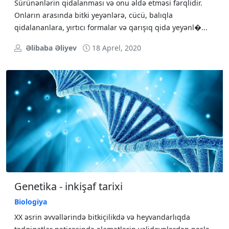
Sürünənlərin qidalanması və onu əldə etməsi fərqlidir.
Onların arasında bitki yeyənlərə, cücü, balıqla
qidalananlara, yırtıcı formalar və qarışıq qida yeyənl�...
Əlibaba Əliyev
18 Aprel, 2020
Genetika - inkişaf tarixi
Biologiya
ХХ əsrin əvvəllərində bitkiçilikdə və hеyvandarlıqda