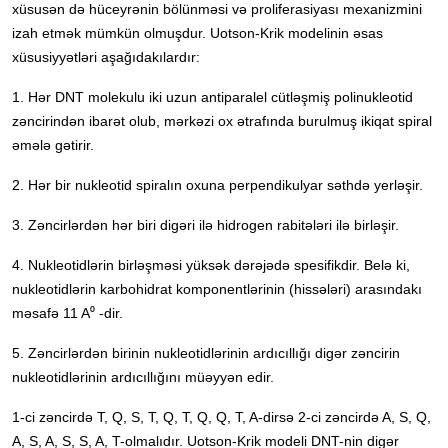
xüsusən də hüceyrənin bölünməsi və proliferasiyası mexanizmini
izah etmək mümkün olmuşdur. Uotson-Krik modelinin əsas
xüsusiyyətləri aşağıdakılardır:
1. Hər DNT molekulu iki uzun antiparalel cütləşmiş polinukleotid
zəncirindən ibarət olub, mərkəzi ox ətrafında burulmuş ikiqat spiral
əmələ gətirir.
2. Hər bir nukleotid spiralın oxuna perpendikulyar səthdə yerləşir.
3. Zəncirlərdən hər biri digəri ilə hidrogen rabitələri ilə birləşir.
4. Nukleotidlərin birləşməsi yüksək dərəjədə spesifikdir. Belə ki,
nukleotidlərin karbohidrat komponentlərinin (hissələri) arasındakı
məsafə 11 A⁰ -dir.
5. Zəncirlərdən birinin nukleotidlərinin ardıcıllığı digər zəncirin
nukleotidlərinin ardıcıllığını müəyyən edir.
1-ci zəncirdə T, Q, S, T, Q, T, Q, Q, T, A-dirsə 2-ci zəncirdə A, S, Q,
A, S, A, S, S, A, T-olmalıdır. Uotson-Krik modeli DNT-nin digər