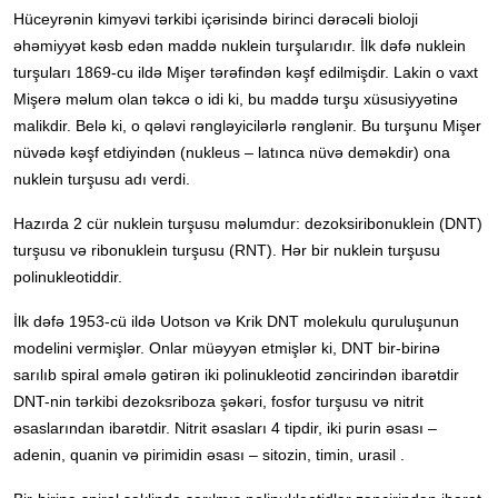
Hüceyrənin kimyəvi tərkibi içərisində birinci dərəcəli bioloji
əhəmiyyət kəsb edən maddə nuklein turşularıdır. İlk dəfə nuklein
turşuları 1869-cu ildə Mişer tərəfindən kəşf edilmişdir. Lakin o vaxt
Mişerə məlum olan təkcə o idi ki, bu maddə turşu xüsusiyyətinə
malikdir. Belə ki, o qələvi rəngləyicilərlə rənglənir. Bu turşunu Mişer
nüvədə kəşf etdiyindən (nukleus – latınca nüvə deməkdir) ona
nuklein turşusu adı verdi.
Hazırda 2 cür nuklein turşusu məlumdur: dezoksiribonuklein (DNT)
turşusu və ribonuklein turşusu (RNT). Hər bir nuklein turşusu
polinukleotiddir.
İlk dəfə 1953-cü ildə Uotson və Krik DNT molekulu quruluşunun
modelini vermişlər. Onlar müəyyən etmişlər ki, DNT bir-birinə
sarılıb spiral əmələ gətirən iki polinukleotid zəncirindən ibarətdir
DNT-nin tərkibi dezoksriboza şəkəri, fosfor turşusu və nitrit
əsaslarından ibarətdir. Nitrit əsasları 4 tipdir, iki purin əsası –
adenin, quanin və pirimidin əsası – sitozin, timin, urasil .