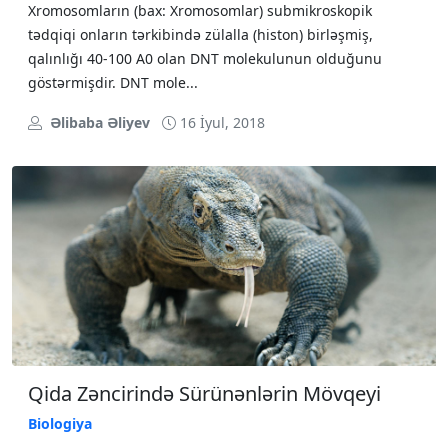
Xromosomların (bax: Xromosomlar) submikroskopik
tədqiqi onların tərkibində zülalla (histon) birləşmiş,
qalınlığı 40-100 A0 olan DNT molekulunun olduğunu
göstərmişdir. DNT mole...
Əlibaba Əliyev
16 İyul, 2018
Qida Zəncirində Sürünənlərin Mövqeyi
Biologiya