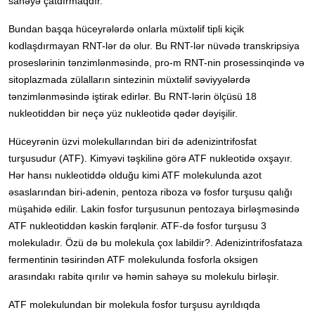
sahəyə çatdırmaqdır.
Bundan başqa hüceyrələrdə onlarla müxtəlif tipli kiçik
kodlaşdırmayan RNT-lər də olur. Bu RNT-lər nüvədə transkripsiya
proseslərinin tənzimlənməsində, pro-m RNT-nin prosessinqində və
sitoplazmada zülalların sintezinin müxtəlif səviyyələrdə
tənzimlənməsində iştirak edirlər. Bu RNT-lərin ölçüsü 18
nukleotiddən bir neçə yüz nukleotidə qədər dəyişilir.
Hüceyrənin üzvi molekullarından biri də adenizintrifosfat
turşusudur (ATF). Kimyəvi təşkilinə görə ATF nukleotidə oxşayır.
Hər hansı nukleotiddə olduğu kimi ATF molekulunda azot
əsaslarından biri-adenin, pentoza riboza və fosfor turşusu qalığı
müşahidə edilir. Lakin fosfor turşusunun pentozaya birləşməsində
ATF nukleotiddən kəskin fərqlənir. ATF-də fosfor turşusu 3
molekuladır. Özü də bu molekula çox labildir?. Adenizintrifosfataza
fermentinin təsirindən ATF molekulunda fosforla oksigen
arasındakı rabitə qırılır və həmin sahəyə su molekulu birləşir.
ATF molekulundan bir molekula fosfor turşusu ayrıldıqda