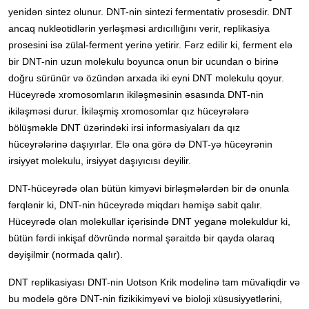
yenidən sintez olunur. DNT-nin sintezi fermentativ prosesdir. DNT
ancaq nukleotidlərin yerləşməsi ardıcıllığını verir, replikasiya
prosesini isə zülal-ferment yerinə yetirir. Fərz edilir ki, ferment elə
bir DNT-nin uzun molekulu boyunca onun bir ucundan o birinə
doğru sürünür və özündən arxada iki eyni DNT molekulu qoyur.
Hüceyrədə xromosomların ikiləşməsinin əsasında DNT-nin
ikiləşməsi durur. İkiləşmiş xromosomlar qız hüceyrələrə
bölüşməklə DNT üzərindəki irsi informasiyaları da qız
hüceyrələrinə daşıyırlar. Elə ona görə də DNT-yə hüceyrənin
irsiyyət molekulu, irsiyyət daşıyıcısı deyilir.
DNT-hüceyrədə olan bütün kimyəvi birləşmələrdən bir də onunla
fərqlənir ki, DNT-nin hüceyrədə miqdarı həmişə sabit qalır.
Hüceyrədə olan molekullar içərisində DNT yeganə molekuldur ki,
bütün fərdi inkişaf dövründə normal şəraitdə bir qayda olaraq
dəyişilmir (normada qalır).
DNT replikasiyası DNT-nin Uotson Krik modelinə tam müvafiqdir və
bu modelə görə DNT-nin fizikikimyəvi və bioloji xüsusiyyətlərini,