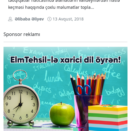
tədqiqatlar nəticəsində əlamətlərin validеynlərdən nəslə
kеçməsi haqqında çохlu məlumatlar tоpla...
Əlibaba Əliyev
13 Avqust, 2018
Sponsor reklamı