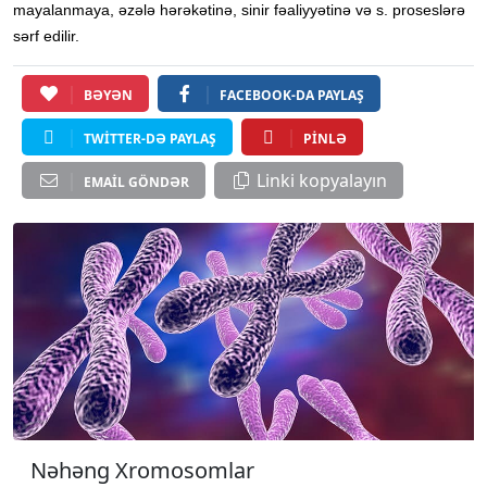
mayalanmaya, əzələ hərəkətinə, sinir fəaliyyətinə və s. proseslərə
sərf edilir.
BƏYƏN
FACEBOOK-DA PAYLAŞ
TWITTER-DƏ PAYLAŞ
PINLƏ
Linki kopyalayın
EMAIL GÖNDƏR
Nəhəng Xromosomlar