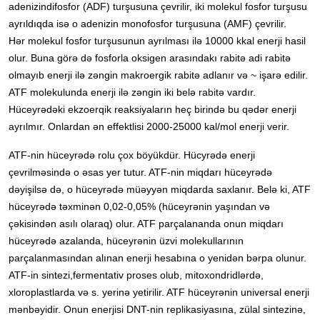
adenizindifosfor (ADF) turşusuna çevrilir, iki molekul fosfor turşusu
ayrıldıqda isə o adenizin monofosfor turşusuna (AMF) çevrilir.
Hər molekul fosfor turşusunun ayrılması ilə 10000 kkal enerji hasil
olur. Buna görə də fosforla oksigen arasındakı rabitə adi rabitə
olmayıb enerji ilə zəngin makroergik rabitə adlanır və ~ işarə edilir.
ATF molekulunda enerji ilə zəngin iki belə rabitə vardır.
Hüceyrədəki ekzoerqik reaksiyaların heç birində bu qədər enerji
ayrılmır. Onlardan ən effektlisi 2000-25000 kal/mol enerji verir.
ATF-nin hüceyrədə rolu çox böyükdür. Hücyrədə enerji
çevrilməsində o əsas yer tutur. ATF-nin miqdarı hüceyrədə
dəyişilsə də, o hüceyrədə müəyyən miqdarda saxlanır. Belə ki, ATF
hüceyrədə təxminən 0,02-0,05% (hüceyrənin yaşından və
çəkisindən asılı olaraq) olur. ATF parçalananda onun miqdarı
hüceyrədə azalanda, hüceyrənin üzvi molekullarının
parçalanmasından alınan enerji hesabına o yenidən bərpa olunur.
ATF-in sintezi,fermentativ proses olub, mitoxondridlərdə,
xloroplastlarda və s. yerinə yetirilir. ATF hüceyrənin universal enerji
mənbəyidir. Onun enerjisi DNT-nin replikasiyasına, zülal sintezinə,