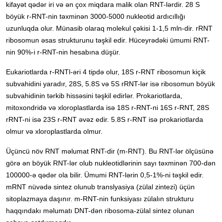
kifayət qədər iri və ən çox miqdara malik olan RNT-lərdir. 28 S
böyük r-RNT-nin təxminən 3000-5000 nukleotid ardıcıllığı
uzunluqda olur. Münasib olaraq molekul çəkisi 1-1,5 mln-dir. rRNT
ribosomun əsas strukturunu təşkil edir. Hüceyrədəki ümumi RNT-
nin 90%-i r-RNT-nin hesabına düşür.
Eukariotlarda r-RNTl-əri 4 tipdə olur, 18S r-RNT ribosomun kiçik
subvahidini yaradır, 28S, 5.8S və 5S rRNT-lər isə ribosomun böyük
subvahidinin tərkib hissəsini təşkil edirlər. Prokariotlarda,
mitoxondridə və xloroplastlarda isə 18S r-RNT-ni 16S r-RNT, 28S
rRNT-ni isə 23S r-RNT əvəz edir. 5.8S r-RNT isə prokariotlarda
olmur və xloroplastlarda olmur.
Üçüncü növ RNT məlumat RNT-dir (m-RNT). Bu RNT-lər ölçüsünə
görə ən böyük RNT-lər olub nukleotidlərinin sayı təxminən 700-dən
100000-ə qədər ola bilir. Ümumi RNT-lərin 0,5-1%-ni təşkil edir.
mRNT nüvədə sintez olunub translyasiya (zülal zintezi) üçün
sitoplazmaya daşınır. m-RNT-nin funksiyası zülalın strukturu
haqqındakı məlumatı DNT-dən ribosoma-zülal sintez olunan