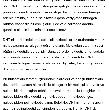
Bir-birinə spiral şəklində sarılmış polinukleotidlər zəncirindən ibarət
olan DNT molekulunda fosfor-şəkər qalıqları iki zəncirin kənarında;
purin və pirimidin əsasları isə ortalığa düşür. Bu zaman həmişə
adenin-timinlə, quanin isə sitozinlə qoşa vəziyyətdə hidrogen
rabitəsi vasitəsilə birləşmiş olur. Heç vaxt normada adenin-
quaninlə sitozin isə timinlə birləşə bilməz.
DNT-nin tərkibindəki müxtəlif tipli nukleotidlər öz aralarında yalnız
nitrit əsasının quruluşuna görə fərqlənir. Molekulun qalan hissəsi
bütün nukleotidlərdə eynidir. Buna görə də nukleotidləri onlardakı
nitrit əsaslarının adına görə adlandırırlar. Nukleotidlər DNT
zəncirinə birləşən zaman aralarındakı ilişmələr, fosfat turşusu və
dezoksiriboza vasitəsilə olur.
Bir nukleotidin fosfat turşusundakı hidroksili və qonşu nukleotidin
dezoksiribozasının hidroksili ilə birləşərək bir molekul su ayrılır və
nukleotidlərin qalıqları möhkəm kovalent rabitə ilə birləşirlər. İki
nukleotiddən-dinukleotid, üç nukleotiddən-trinukleotid, çox
nukleotiddən-polinukleotid alınır. Beləliklə, DNTnin hər bir zənciri
uzun bir polinukleotid zəncirindən ibarət olur. Hər bir DNT-də