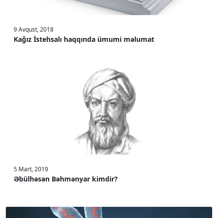
9 Avqust, 2018
Kağız İstehsalı haqqında ümumi məlumat
5 Mart, 2019
Əbülhəsən Bəhmənyar kimdir?