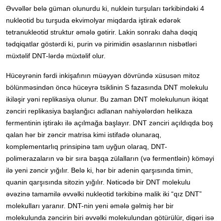
Əvvəllər belə güman olunurdu ki, nuklein turşuları tərkibindəki 4
nukleotid bu turşuda ekvimolyar miqdarda iştirak edərək
tetranukleotid struktur əmələ gətirir. Lakin sonrakı daha dəqiq
tədqiqatlar göstərdi ki, purin və pirimidin əsaslarının nisbətləri
müxtəlif DNT-lərdə müxtəlif olur.
Hüceyrənin fərdi inkişafının müəyyən dövründə xüsusən mitoz
bölünməsindən öncə hüceyrə tsiklinin S fazasında DNT molekulu
ikiləşir yəni replikasiya olunur. Bu zaman DNT molekulunun ikiqat
zənciri replikasiya başlanğıcı adlanan nahiyələrdən helikaza
fermentinin iştirakı ilə açılmağa başlayır. DNT zənciri açıldıqda boş
qalan hər bir zəncir matrisa kimi istifadə olunaraq,
komplementarlıq prinsipinə tam uyğun olaraq, DNT-
polimerazaların və bir sıra başqa zülalların (və fermentləin) köməyi
ilə yeni zəncir yığılır. Belə ki, hər bir adenin qarşısında timin,
quanin qarşısında sitozin yığılır. Nəticədə bir DNT molekulu
əvəzinə tamamilə əvvəlki nukleotid tərkibinə malik iki “qız DNT”
molekulları yaranır. DNT-nin yeni əmələ gəlmiş hər bir
molekulunda zəncirin biri əvvəlki molekulundan götürülür, digəri isə