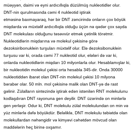
müəyyən, daimi və eyni ardıcıllıqla düzülmüş nukleotidlər olur.
DNT-nin qurulmasında cəmi 4 nukleotid iştirak
etməsinə baxmayaraq, hər bir DNT zəncirində onların çox böyük
miqdarda və müxtəlif ardıcıllıqla olduğu üçün nə qədər çox sayda
DNT molekulası olduğunu təsəvvür etmək çətinlik törətmir.
Nukleotidlərin miqdarına və molekul çəkisinə görə
dezoksiribonuklein turşuları müxtəlif olur. Elə dezoksibonuklein
turşusu var ki, orada cəmi 77 nukleotid olur, elələri də var ki,
onlarda nukleotidlərin miqdarı 10 milyonlarla olur. Hesablamışlar ki,
bir nukleotidin molekul çəkisi orta hesabla 345-dir. Onda 30000
nukleotiddən ibarət olan DNT-nin molekul çəkisi 10 milyona
bərabər olar. 50 mln. mol çəkisinə malik olan DNT-yə də rast
gəlinir. Zülalların sintezində iştirak edən istənilən RNT molekulunu
kodlaşdıran DNT rayonuna gen deyilir. DNT üzərində on minlərlə
gen yerləşir. Odur ki, DNT molekulu zülal molekulundan on min və
yüz minlərlə dəfə böyükdür. Beləliklə, DNT molekulu təbiətdə olan
molekullardan nəhəngidir və kimyəvi cəhətdən mövcud olan
maddələrin heç birinə oxşamır.