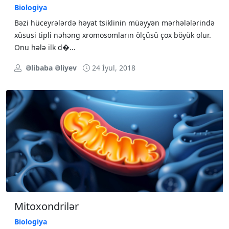
Biologiya
Bəzi hüceyrələrdə həyat tsiklinin müəyyən mərhələlərində
xüsusi tipli nəhəng xromosomların ölçüsü çox böyük olur.
Onu hələ ilk d�...
Əlibaba Əliyev
24 İyul, 2018
Mitoxondrilər
Biologiya