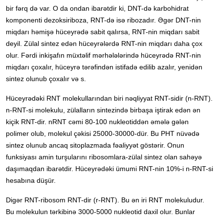
bir fərq də var. O da ondan ibarətdir ki, DNT-də karbohidrat
komponenti dezoksiriboza, RNT-də isə ribozadır. Əgər DNT-nin
miqdarı həmişə hüceyrədə sabit qalırsa, RNT-nin miqdarı sabit
deyil. Zülal sintez edən hüceyrələrdə RNT-nin miqdarı daha çox
olur. Fərdi inkişafın müxtəlif mərhələlərində hüceyrədə RNT-nin
miqdarı çoxalır, hüceyrə tərəfindən istifadə edilib azalır, yenidən
sintez olunub çoxalır və s.
Hüceyrədəki RNT molekullarından biri nəqliyyat RNT-sidir (n-RNT).
n-RNT-si molekulu, zülalların sintezində birbaşa iştirak edən ən
kiçik RNT-dir. nRNT cəmi 80-100 nukleotiddən əmələ gələn
polimer olub, molekul çəkisi 25000-30000-dür. Bu РНТ nüvədə
sintez olunub ancaq sitoplazmada fəaliyyət göstərir. Onun
funksiyası amin turşularını ribosomlara-zülal sintez olan sahəyə
daşımaqdan ibarətdir. Hüceyrədəki ümumi RNT-nin 10%-i n-RNT-si
hesabına düşür.
Digər RNT-ribosom RNT-dir (r-RNT). Bu ən iri RNT molekuludur.
Bu molekulun tərkibinə 3000-5000 nukleotid daxil olur. Bunlar