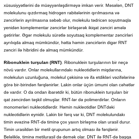
xüsusiyyətlərini də müəyyənləşdirməyə imkan verir. Məsələn, DNT
molekulunu qızdırmaq hidrogen rabitələrinin qırılmasına və
zəncirlərin ayrılmasına səbəb olur, molekulu tədricən soyutmaqla
yenidən komplementar zəncirlər birləşərək ikiqat zənciri əmələ
gətirirlər. Əgər molekulu sürətlə soyutsaq komplementar zəncirləri
ayrılıqda almaq mümkündür, hətta həmin zəncirlərin digər RNT
zənciri ilə hibridini də almaq mümkündür.
Ribonuklein turşuları (RNT)
. Ribonuklein turşularının bir neçə
növü vardır. Onlar molekullarındakı nukleotidlərin miqdarına,
molekulun uzunluğuna, molekul çəkisinə və ifa etdikləri vəzifələrinə
görə bir-birindən fərqlənirlər. Lakin onlar üçün ümumi olan cəhətlər
də vardır. O da ondan ibarətdir ki, bütün ribonuklein turşuları bir
qat zəncirdən təşkil olmuşlar. RNT-lər də polimerdirlər. Onların
monomerləri nukleotidlərdir. Həmin nukleotidlər DNTdəki
nukleotidlərin eynidir. Lakin bir fərq var ki, DNT molekulundakı
timin əvəzinə RNT-də timinə çox yaxın birləşmə olan urasil durur.
Timin urasildən bir metil qrupunun artıq olması ilə fərqlənir.
Beləliklə, timinə metilurasil də demək olar. DNT ilə RNT-də başqa