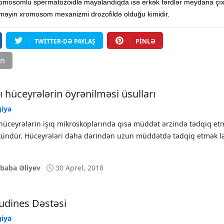
omosomlu spermatozoidlə mayalandıqda isə erkək fərdlər meydana çıxı
məyin xromosom mexanizmi drozofildə olduğu kimidir.
TWITTER-DƏ PAYLAŞ
PINLƏ
ın
ı hüceyrələrin öyrənilməsi üsulları
giya
 hüceyrələrin işıq mikroskoplarında qısa müddət ərzində tədqiq et
ndür. Hüceyrələri daha dərindən uzun müddətdə tədqiq etmək l
ibaba Əliyev
30 Aprel, 2018
udines Dəstəsi
giya