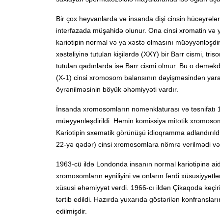
Bir çox heyvanlarda və insanda dişi cinsin hüceyrələr
interfazada müşahidə olunur. Ona cinsi xromatin və ya
kariotipin normal və ya xəstə olmasını müəyyənləşdirm
xəstəliyinə tutulan kişilərdə (XXY) bir Barr cismi, tris
tutulan qadınlarda isə Barr cismi olmur. Bu o deməkdi
(X-1) cinsi xromosom balansının dəyişməsindən yaran
öyrənilməsinin böyük əhəmiyyəti vardır.
İnsanda xromosomların nomenklaturası və təsnifatı 1
müəyyənləşdirildi. Həmin komissiya mitotik xromoso
Kariotipin sxematik görünüşü idioqramma adlandırıl
22-yə qədər) cinsi xromosomlara nömrə verilmədi və on
1963-cü ildə Londonda insanın normal kariotipinə aid
xromosomların eyniliyini və onların fərdi xüsusiyyətl
xüsusi əhəmiyyət verdi. 1966-cı ildən Çikaqoda keçir
tərtib edildi. Hazırda yuxarıda göstərilən konfransla
edilmişdir.