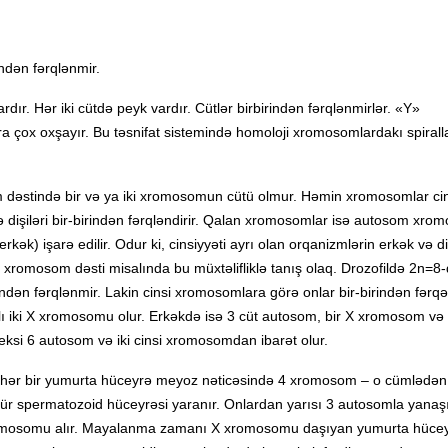
indən fərqlənmir.
rdır. Hər iki cütdə peyk vardır. Cütlər birbirindən fərqlənmirlər. «Y»
çox oxşayır. Bu təsnifat sistemində homoloji xromosomlardakı spiral
m dəstində bir və ya iki xromosomun cütü olmur. Həmin xromosomlar cin
 dişiləri bir-birindən fərqləndirir. Qalan xromosomlar isə autosom xro
rkək) işarə edilir. Odur ki, cinsiyyəti ayrı olan orqanizmlərin erkək və di
 xromosom dəsti misalında bu müxtəlifliklə tanış olaq. Drozofildə 2n=8-d
ndən fərqlənmir. Lakin cinsi xromosomlara görə onlar bir-birindən fərqən
 iki X xromosomu olur. Erkəkdə isə 3 cüt autosom, bir X xromosom və 
eksi 6 autosom və iki cinsi xromosomdan ibarət olur.
n hər bir yumurta hüceyrə meyoz nəticəsində 4 xromosom – o cümlədən
cür spermatozoid hüceyrəsi yaranır. Onlardan yarısı 3 autosomla yanaşı
xromosomu alır. Mayalanma zamanı X xromosomu daşıyan yumurta hüce