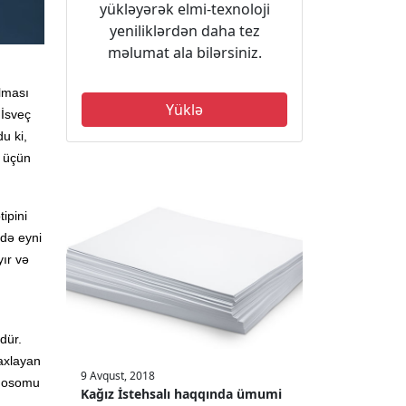
yükləyərək elmi-texnoloji
yeniliklərdən daha tez
məlumat ala bilərsiniz.
lması
Yüklə
 İsveç
u ki,
i üçün
ipini
idə eyni
ır və
dür.
axlayan
9 Avqust, 2018
omosomu
Kağız İstehsalı haqqında ümumi