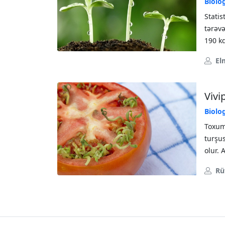
Biolo
Stati
tərəvə
190 kq
El
Vivi
Biolo
Toxum
turşus
olur. 
Rü