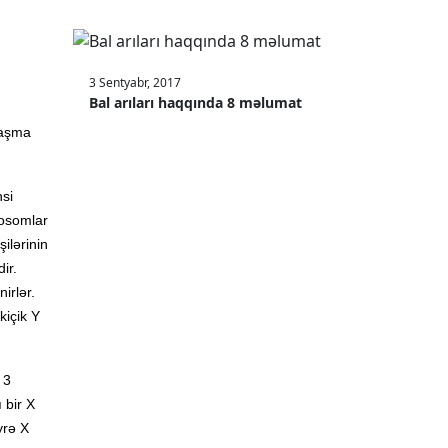
3 Sentyabr, 2017
Bal arıları haqqında 8 məlumat
laşma
si
mosomlar
şilərinin
ir.
irlər.
kiçik Y
 3
 bir X
yrə X