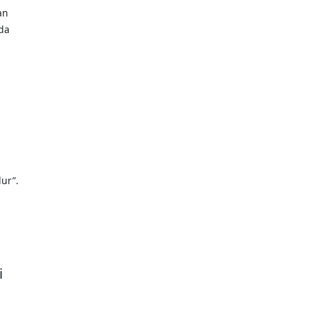
an
rda
ur”.
i