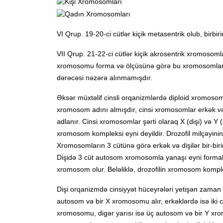
VI Qrup. 19-20-ci cütlər kiçik metasentrik olub, birbir
VII Qrup. 21-22-ci cütlər kiçik akrosentrik xromosomla
xromosomu forma və ölçüsünə görə bu xromosomlara 
dərəcəsi nəzərə alınmamışdır.
Əksər müxtəlif cinsli orqanizmlərdə diploid xromoso
xromosom adını almışdır, cinsi xromosomlar erkək və
adlanır. Cinsi xromosomlar şərti olaraq X (dişi) və Y (e
xromosom kompleksi eyni deyildir. Drozofil milçəyinin
Xromosomların 3 cütünə görə erkək və dişilər bir-biri
Dişidə 3 cüt autosom xromosomla yanaşı eyni formalı
xromosom olur. Beləliklə, drozofilin xromosom kompl
Dişi orqanizmdə cinsiyyət hüceyrələri yetişən zama
autosom və bir X xromosomu alır, erkəklərdə isə iki 
xromosomu, digər yarısı isə üç autosom və bir Y 