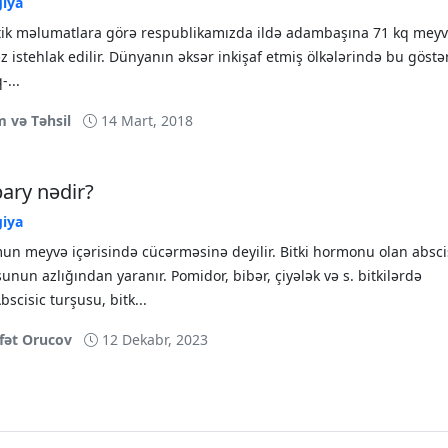
giya
stik məlumatlara görə respublikamızda ildə adambaşına 71 kq meyv
z istehlak edilir. Dünyanın əksər inkişaf etmiş ölkələrində bu göstər
-...
m və Təhsil
14 Mart, 2018
pary nədir?
giya
un meyvə içərisində cücərməsinə deyilir. Bitki hormonu olan absci
unun azlığından yaranır. Pomidor, bibər, çiyələk və s. bitkilərdə
Abscisic turşusu, bitk...
fət Orucov
12 Dekabr, 2023