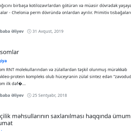
nğıcını birbaşa kotilozavrlardan götürən və müasir dövrədək yaşay
alar - Chelonia perm dövründə onlardan ayrılır. Primitiv tısbağala
ibaba Əliyev
31 Avqust, 2019
osomlar
giya
om RNT molekullarından və zülallardan təşkil olunmuş mürəkkəb
ukleo-protein kompleks olub hüceyrənin zülal sintez edən “zavodud
m ilk dəf�...
ibaba Əliyev
25 Sentyabr, 2018
içilik məhsullarının saxlanılması haqqında ümum
umat