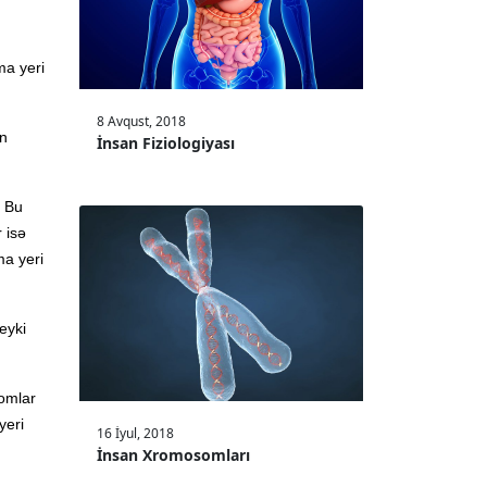
ma yeri
8 Avqust, 2018
ən
İnsan Fiziologiyası
. Bu
 isə
ma yeri
eyki
omlar
yeri
16 İyul, 2018
İnsan Xromosomları