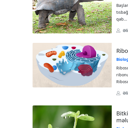
Başla
tısbağ
qab...
Əl
Rib
Biolo
Ribos
ribon
Riboso
Əl
Bitk
məl