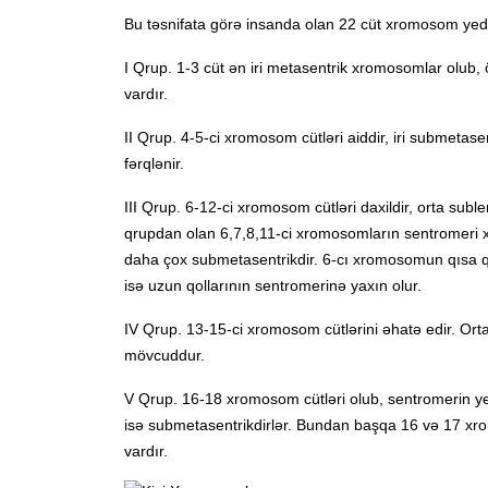
Bu təsnifata görə insanda olan 22 cüt xromosom ye
I Qrup. 1-3 cüt ən iri metasentrik xromosomlar olub, 
vardır.
II Qrup. 4-5-ci xromosom cütləri aiddir, iri submeta
fərqlənir.
III Qrup. 6-12-ci xromosom cütləri daxildir, orta s
qrupdan olan 6,7,8,11-ci xromosomların sentromeri xr
daha çox submetasentrikdir. 6-cı xromosomun qısa qo
isə uzun qollarının sentromerinə yaxın olur.
IV Qrup. 13-15-ci xromosom cütlərini əhatə edir. Or
mövcuddur.
V Qrup. 16-18 xromosom cütləri olub, sentromerin y
isə submetasentrikdirlər. Bundan başqa 16 və 17 xr
vardır.