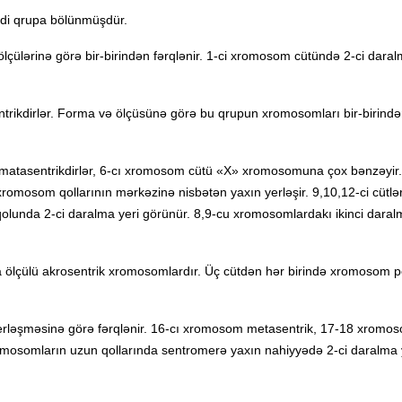
ddi qrupa bölünmüşdür.
ölçülərinə görə bir-birindən fərqlənir. 1-ci xromosom cütündə 2-ci daral
sentrikdirlər. Forma və ölçüsünə görə bu qrupun xromosomları bir-birind
ublematasentrikdirlər, 6-cı xromosom cütü «X» xromosomuna çox bənzəyir
omosom qollarının mərkəzinə nisbətən yaxın yerləşir. 9,10,12-ci cütlər
lunda 2-ci daralma yeri görünür. 8,9-cu xromosomlardakı ikinci daral
ta ölçülü akrosentrik xromosomlardır. Üç cütdən hər birində xromosom p
erləşməsinə görə fərqlənir. 16-cı xromosom metasentrik, 17-18 xromos
omosomların uzun qollarında sentromerə yaxın nahiyyədə 2-ci daralma 