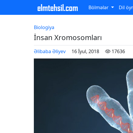
Bölmələr
Dil öy
Biologiya
İnsan Xromosomları
Əlibaba Əliyev
16 İyul, 2018
17636