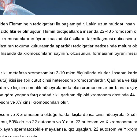
ildən Flemmingin tədqiqatları ilə başlamışdır. Lakin uzun müddət insan
 zidd fikirlər olmuşdur. Həmin tədqiqatlarda insanda 22-48 xromosom o
n xromosomlarının öyrənilməsindəki üsulların təkmilləşməsi nəticəsində
blastının toxuma kulturasında apardığı tədqiqatlar nəticəsində məlum old
 İnsanda da xromosomların sayının, ölçüsünün, formasının öyrənilməs
ki, metafaza xromosomları 2-10 mkm ölçüsündə olurlar. İnsanın kariot
) ikisi isə (bir cütü) cinsi heterosom xromosomlardır. Qadında və kiş
n və kişinin somatik hüceyrələrində olan xromosomlar bir-birinə oxşay
inə görə yeganə fərq ondadır ki, qadının diploid xromosom dəstində 44
osom və XY cinsi xromosomları olur.
osom və X xromosomu olduğu halda, kişilərdə isə cinsi hüceyrələr 2 cür
omu, 50%-də isə 22 autosom və Y olur. 22 autosom və X xromosomu s
xlayan spermatozoidlə mayalansa, qız uşaqları, 22 autosom və Y xr
ları meydana gəlir.