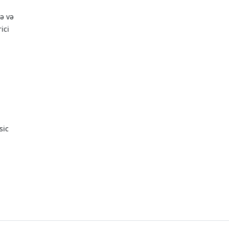
ə və
ici
sic