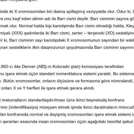
ində iki X xromosomdan biri daima spillaşmış vəziyyətdə olur. Odur ki, 
 onu kəşf edən alimin adı ilə Barr cismi deyilir. Barr cisminin sayına g
ək olur. Normal halda kişi kariotipində Barr cismi olmadığı halda, Kley
omiyalı (XXX) qadınlarda iki Barr cismi, serter – terşevski (XO) xəstəliyin
r ki, Barr cisminin sayı kariotipdəki X xromosomunun sayından bir əskik
an xəstəliklərin ilkin diaqnozunun qoyulmasında Barr cisminin sayının
960-cı ildə Denver (ABŞ-ın Kolorado ştatı) komissiyası tərəfindən
mu işarə etmək üçün standart nomenklatura sistemi yaratdı. Bu sistem
dı. Bütün xromosomlar, onların ölçüsünə və formasına görə nömrələndi,
ları X və Y hərfləri ilə işarə etmək qərara alındı.
 məlumatların standartlaşdırılması üzrə ikinci beynəlxalq konfrans
ərinin (indentifikasiya) müəyyən etmək işində ikinci daralmaların mövcu
ilən konfransda normal və dəyişmiş xromosomları işarə etmək sistemi iş
rın qərarları əsasında insan xromosomları üçün aşağıdakı təsnifat qəbul