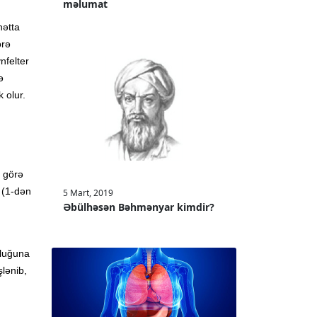
məlumat
hətta
örə
nfelter
ə
 olur.
ə görə
 (1-dən
5 Mart, 2019
Əbülhəsən Bəhmənyar kimdir?
dluğuna
lənib,