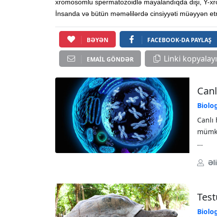
xromosomlu spermatozoidlə mayalandıqda dişi, Y-xr
İnsanda və bütün məməlilərdə cinsiyyəti müəyyən et
BƏYƏN
FACEBOOK-DA PAYLAŞ
Linki kopyalay
EMAIL GÖNDƏR
Canl
Biolo
Canlı
mümkü
...
Əl
Test
Biolo