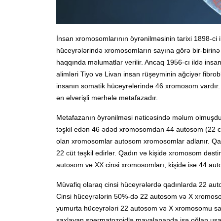
İnsan xromosomlarının öyrənilməsinin tarixi 1898-ci 
hüceyrələrində xromosomların sayına görə bir-birinə
haqqında məlumatlar verilir. Ancaq 1956-cı ildə insa
alimləri Tiyo və Livan insan rüşeyminin ağciyər fibro
insanın somatik hüceyrələrində 46 xromosom vardır.
ən əlverişli mərhələ metafazadır.
Metafazanın öyrənilməsi nəticəsində məlum olmuşdur 
təşkil edən 46 ədəd xromosomdan 44 autosom (22 cütü
olan xromosomlar autosom xromosomlar adlanır. Qadı
22 cüt təşkil edirlər. Qadın və kişidə xromosom dəst
autosom və XX cinsi xromosomları, kişidə isə 44 aut
Müvafiq olaraq cinsi hüceyrələrdə qadınlarda 22 aut
Cinsi hüceyrələrin 50%-də 22 autosom və X xromos
yumurta hüceyrələri 22 autosom və X xromosomu sa
saxlayan spermatozoidlə mayalananda isə oğlan uşaq