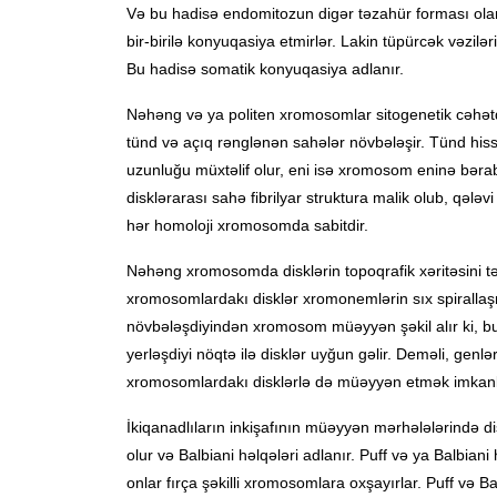
Və bu hadisə endomitozun digər təzahür forması ol
bir-birilə konyuqasiya etmirlər. Lakin tüpürcək vəzil
Bu hadisə somatik konyuqasiya adlanır.
Nəhəng və ya politen xromosomlar sitogenetik cəhət
tünd və açıq rənglənən sahələr növbələşir. Tünd hissə 
uzunluğu müxtəlif olur, eni isə xromosom eninə bərabə
disklərarası sahə fibrilyar struktura malik olub, qələvi
hər homoloji xromosomda sabitdir.
Nəhəng xromosomda disklərin topoqrafik xəritəsini 
xromosomlardakı disklər xromonemlərin sıx spirallaş
növbələşdiyindən xromosom müəyyən şəkil alır ki, bu
yerləşdiyi nöqtə ilə disklər uyğun gəlir. Deməli, ge
xromosomlardakı disklərlə də müəyyən etmək imkanla
İkiqanadlıların inkişafının müəyyən mərhələlərində disk
olur və Balbiani həlqələri adlanır. Puff və ya Balbian
onlar fırça şəkilli xromosomlara oxşayırlar. Puff və B