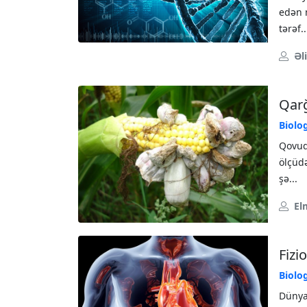
edən m
tərəf..
Əl
Qarğ
Biolo
Qovuql
ölçüdə
şə...
El
Fizi
Biolo
Dünyad