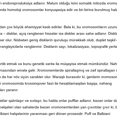
an endoreproduksiya adlanır. Məlum olduğu kimi somatik mitozda xrom
ərində homoloji xromosomlar konyuqasiya edir və bir-birinə burulmuş hald
dən çox böyük əhəmiyyət kəsb edirlər. Belə ki, bu xromosomların uzun
– disklər, açıq rənglənən hissələr isə disklər arası sahə adlanır. Diskl
r olur. Nisbətən geniş disklərin quruluşu mürəkkəb olub, duplet təşkil e
 rəngləyicilərlə rənglənmir. Disklərin sayı, lokalizasiyası, topoqrafik yer
tərtib etmək və bunu genetik xəritə ilə müqayisə etmək mümkündür. Nə
masından əmələ gəlir. Xromonemlərdə spirallaşmış və zəif spirallaşan 
 da hər növ üçün xarakter olur. Maraqlı burasıdır ki, genlərin xromoso
nləri xromosomda krossinqover faizi ilə hesablamaqdan başqa, nəhəng
rı yaranır.
lər qalınlaşır və sıxlaşır, bu halda onlar pufflar adlanır, bəzən onlar da
i həlqələri olan sahələrdə bəzən xromonemlərdən yan çıxıntılar çıxır ki, 
albiani həlqələrinin yaranması geri dönən prosesdir. Puff və Balbiani