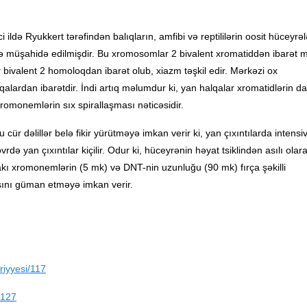
ldə Ryukkert tərəfindən balıqların, amfibi və reptililərin oosit hüceyrə
 müşahidə edilmişdir. Bu xromosomlar 2 bivalent xromatiddən ibarət 
 bivalent 2 homoloqdan ibarət olub, xiazm təşkil edir. Mərkəzi ox
qalardan ibarətdir. İndi artıq məlumdur ki, yan halqalar xromatidlərin da
romonemlərin sıx spirallaşması nəticəsidir.
u cür dəlillər belə fikir yürütməyə imkan verir ki, yan çıxıntılarda intens
rdə yan çıxıntılar kiçilir. Odur ki, hüceyrənin həyat tsiklindən asılı olar
mdakı xromonemlərin (5 mk) və DNT-nin uzunluğu (90 mk) fırça şəkilli
sını güman etməyə imkan verir.
riyyesi/117
/127