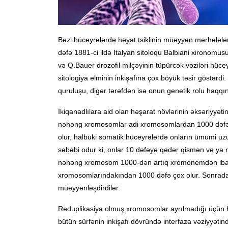
Bəzi hüceyrələrdə həyat tsiklinin müəyyən mərhələlər
dəfə 1881-ci ildə İtalyan sitoloqu Balbiani xironomu
və Q.Bauer drozofil milçəyinin tüpürcək vəziləri hüc
sitologiya elminin inkişafına çox böyük təsir göstər
quruluşu, digər tərəfdən isə onun genetik rolu haqq
İkiqanadlılara aid olan həşarat növlərinin əksəriyyə
nəhəng xromosomlar adi xromosomlardan 1000 dəfə 
olur, halbuki somatik hüceyrələrdə onların ümumi uz
səbəbi odur ki, onlar 10 dəfəyə qədər qismən və ya n
nəhəng xromosom 1000-dən artıq xromonemdən ibarə
xromosomlarındakından 1000 dəfə çox olur. Sonradan
müəyyənləşdirdilər.
Reduplikasiya olmuş xromosomlar ayrılmadığı üçün 
bütün sürfənin inkişafı dövründə interfaza vəziyyətin