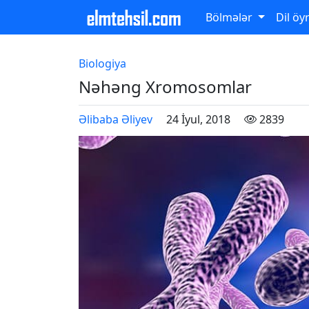
Bölmələr
Dil öy
Biologiya
Nəhəng Xromosomlar
Əlibaba Əliyev
24 İyul, 2018
2839