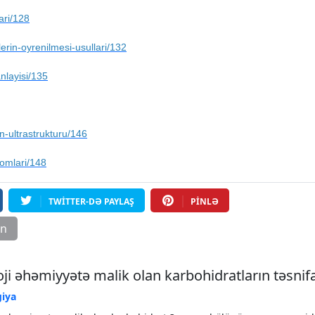
ari/128
erin-oyrenilmesi-usullari/132
nlayisi/135
-ultrastrukturu/146
omlari/148
TWITTER-DƏ PAYLAŞ
PINLƏ
ın
oji əhəmiyyətə malik olan karbohidratların təsnifa
giya