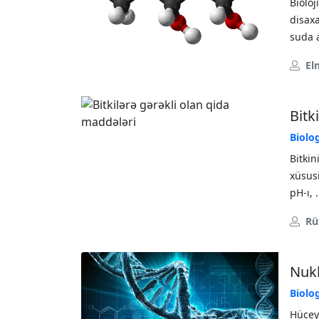
Biolo
disaxa
suda a
El
Bitk
Biolo
Bitkin
xüsusi
pH-ı, .
Rü
Nukl
Biolo
Hüceyr