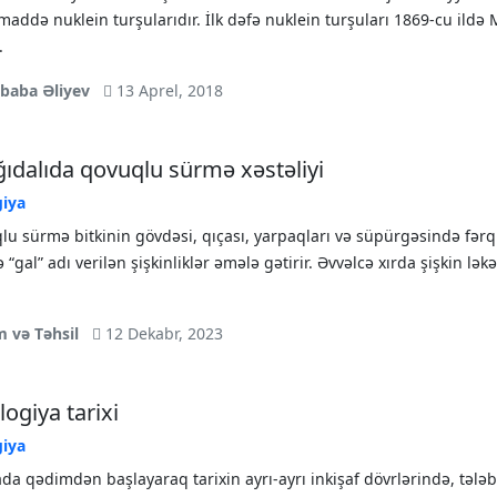
addə nuklein turşularıdır. İlk dəfə nuklein turşuları 1869-cu ildə 
.
ibaba Əliyev
13 Aprel, 2018
ıdalıda qovuqlu sürmə xəstəliyi
giya
u sürmə bitkinin gövdəsi, qıçası, yarpaqları və süpürgəsində fərq
 “gal” adı verilən şişkinliklər əmələ gətirir. Əvvəlcə xırda şişkin ləkə
m və Təhsil
12 Dekabr, 2023
ologiya tarixi
giya
a qədimdən başlayaraq tariхin ayrı-ayrı inkişaf dövrlərində, tələb