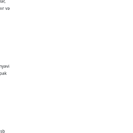
ər,
ır və
imyəvi
rpak
əsb