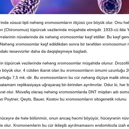
ində xüsusi tipli nəhəng xromosomların ölçüsü çox böyük olur. Onu hələ
sun (Chironomus) tüpürcək vəzilərində müşahidə etmişdir. 1933-cü ildə 
eyrələrinin nüvələrində də nəhəng xromosomlar kəşf etdilər. Bu kəşf gen
di. Nəhəng xromosomlar kəşf edildikdən sonra bir tərəfdən xromosomun m
ındakı təsəvvürlər daha da dəqiqləşməyə başladı.
tinin tüpürcək vəzilərində nəhəng xromosomlar müşahidə olunur. Drozofi
böyük olur. 4 cütdən ibarət olan bu xromosomların ümumi uzunluğu 
unluğu 7,5 mk.-dir. Bu xromosomların bu cür nəhəng ölçüyə malik olma
atamam replikasiyaya uğrayaraq bir-birindən ayrılmırlar. Odur ki, hər b
t olur. Müvafiq olaraq nəhəng xromosomlarda DNT miqdarı adı soma
 Poytner, Qeyts, Bauer, Kostov bu xromosomların sitogenetik rolunu
hüceyrə də hələ bölünmür, onun ancaq həcmi böyüyür, hüceyrənin nüv
də olur. Xromonemlərin bu cür ikiləşib ayrılmamasını endomitozla izah ed