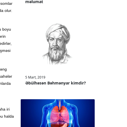
məlumat
osomlar
a olur.
u boyu
ərin
dirlər,
ləşməsi
həng
sahələr
5 Mart, 2019
Əbülhəsən Bəhmənyar kimdir?
mlarda
ha iri
bu halda