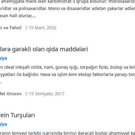
ji əhəmiyyətə malik olan karbohidrat 3 qrupa bölünür: monosaxaridl
ridlər və polisaxaridlər. Mono və disaxaridlər adətən şəkərlər adlan
san həll olurlar,...
m və Təhsil
15 Mart, 2022
ilərə gərəkli olan qida maddələri
giya
in ideal inkişafı istilik, nəm, günəş işığı, torpağın fiziki, bioloji və k
yyətləri ilə bağlıdır. Hava və iqlim kimi ekoloji faktorlarla yanaşı to
..
fət Orucov
15 Sentyabr, 2017
ein Turşuları
giya
ənin kimyəvi tərkibi içərisində birinci dərəcəli bioloji əhəmiyyət k