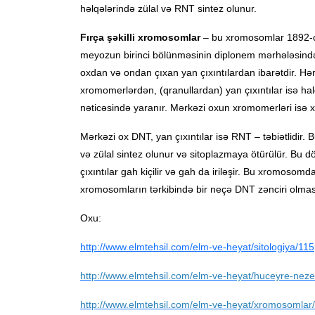
həlqələrində zülal və RNT sintez olunur.
Fırça şəkilli xromosomlar
– bu xromosomlar 1892-ci i
meyozun birinci bölünməsinin diplonem mərhələsində
oxdan və ondan çıxan yan çıxıntılardan ibarətdir. Hər
xromomerlərdən, (qranullardan) yan çıxıntılar isə hal
nəticəsində yaranır. Mərkəzi oxun xromomerləri isə x
Mərkəzi ox DNT, yan çıxıntılar isə RNT – təbiətlidir. B
və zülal sintez olunur və sitoplazmaya ötürülür. Bu döv
çıxıntılar gah kiçilir və gah da iriləşir. Bu xromoso
xromosomların tərkibində bir neçə DNT zənciri olma
Oxu:
http://www.elmtehsil.com/elm-ve-heyat/sitologiya/115
http://www.elmtehsil.com/elm-ve-heyat/huceyre-neze
http://www.elmtehsil.com/elm-ve-heyat/xromosomlar