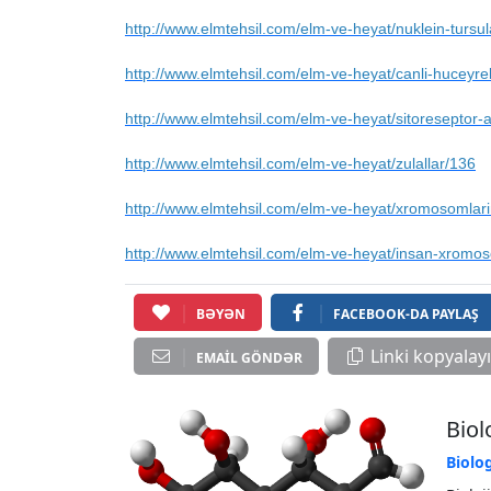
http://www.elmtehsil.com/elm-ve-heyat/nuklein-tursul
http://www.elmtehsil.com/elm-ve-heyat/canli-huceyrel
http://www.elmtehsil.com/elm-ve-heyat/sitoreseptor-a
http://www.elmtehsil.com/elm-ve-heyat/zulallar/136
http://www.elmtehsil.com/elm-ve-heyat/xromosomlarin
http://www.elmtehsil.com/elm-ve-heyat/insan-xromos
BƏYƏN
FACEBOOK-DA PAYLAŞ
Linki kopyalay
EMAIL GÖNDƏR
Biol
Biolo