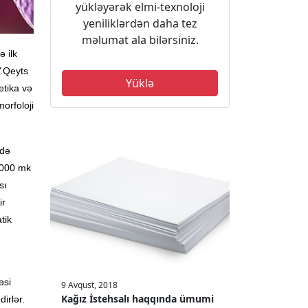
yükləyərək elmi-texnoloji
yeniliklərdən daha tez
məlumat ala bilərsiniz.
 ilk
Y.Qeyts
Yüklə
etika və
orfoloji
ldə
2000 mk
sı
ir
tik
əsi
9 Avqust, 2018
Kağız İstehsalı haqqında ümumi
irlər.