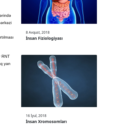
lərində
mərkəzi
8 Avqust, 2018
rtılması
İnsan Fiziologiyası
iv RNT
aq yan
16 İyul, 2018
İnsan Xromosomları