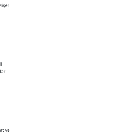
Mişer
li
lər
at və