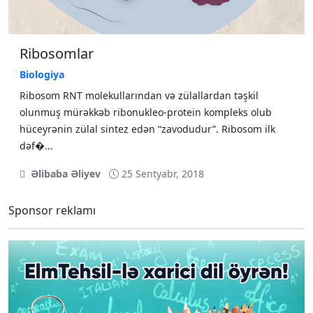
Ribosomlar
Biologiya
Ribosom RNT molekullarından və zülallardan təşkil
olunmuş mürəkkəb ribonukleo-protein kompleks olub
hüceyrənin zülal sintez edən “zavodudur”. Ribosom ilk
dəf�...
Əlibaba Əliyev
25 Sentyabr, 2018
Sponsor reklamı