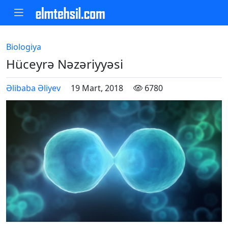
Biologiya
Hüceyrə Nəzəriyyəsi
Əlibaba Əliyev
19 Mart, 2018
6780