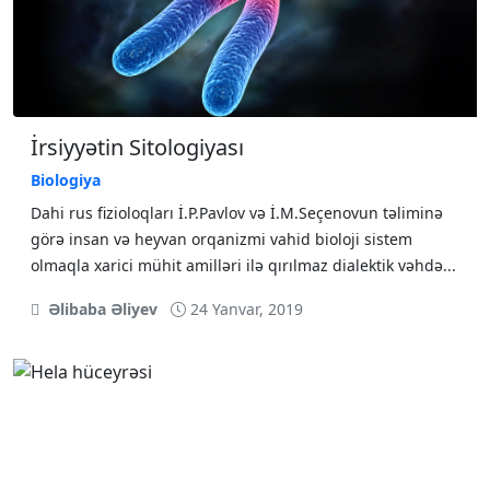
İrsiyyətin Sitologiyası
Biologiya
Dahi rus fizioloqları İ.P.Pavlov və İ.M.Seçenovun təliminə
görə insan və heyvan orqanizmi vahid bioloji sistem
olmaqla xarici mühit amilləri ilə qırılmaz dialektik vəhdə...
Əlibaba Əliyev
24 Yanvar, 2019