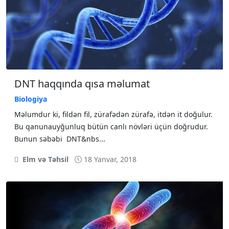
DNT haqqında qısa məlumat
Biologiya
Məlumdur ki, fildən fil, zürafədən zürafə, itdən it doğulur.
Bu qanunauyğunluq bütün canlı növləri üçün doğrudur.
Bunun səbəbi DNT&nbs...
Elm və Təhsil
18 Yanvar, 2018