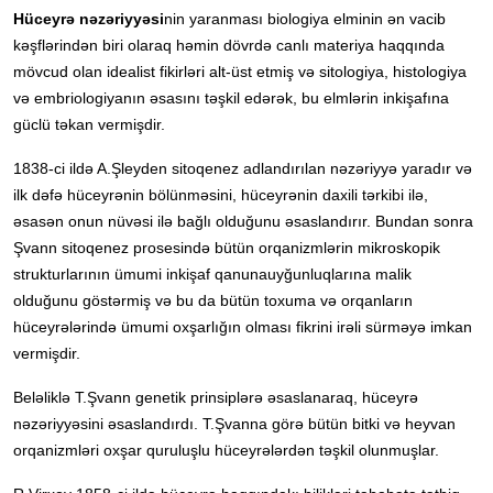
Hüceyrə nəzəriyyəsi
nin yaranması biologiya elminin ən vacib
kəşflərindən biri olaraq həmin dövrdə canlı materiya haqqında
mövcud olan idealist fikirləri alt-üst etmiş və sitologiya, histologiya
və embriologiyanın əsasını təşkil edərək, bu elmlərin inkişafına
güclü təkan vermişdir.
1838-ci ildə A.Şleyden sitoqenez adlandırılan nəzəriyyə yaradır və
ilk dəfə hüceyrənin bölünməsini, hüceyrənin daxili tərkibi ilə,
əsasən onun nüvəsi ilə bağlı olduğunu əsaslandırır. Bundan sonra
Şvann sitoqenez prosesində bütün orqanizmlərin mikroskopik
strukturlarının ümumi inkişaf qanunauyğunluqlarına malik
olduğunu göstərmiş və bu da bütün toxuma və orqanların
hüceyrələrində ümumi oxşarlığın olması fikrini irəli sürməyə imkan
vermişdir.
Beləliklə T.Şvann genetik prinsiplərə əsaslanaraq, hüceyrə
nəzəriyyəsini əsaslandırdı. T.Şvanna görə bütün bitki və heyvan
orqanizmləri oxşar quruluşlu hüceyrələrdən təşkil olunmuşlar.