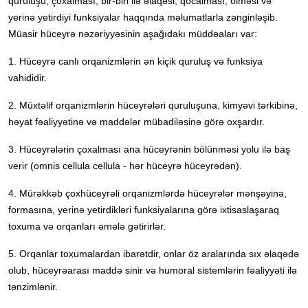
quruluşu, çoxalması, bir-biri ilə əlaqəsi, qocalması, ölməsi və
yerinə yetirdiyi funksiyalar haqqında məlumatlarla zənginləşib.
Müasir hüceyrə nəzəriyyəsinin aşağıdakı müddəaları var:
1. Hüceyrə canlı orqanizmlərin ən kiçik quruluş və funksiya
vahididir.
2. Müxtəlif orqanizmlərin hüceyrələri quruluşuna, kimyəvi tərkibinə,
həyat fəaliyyətinə və maddələr mübadiləsinə görə oxşardır.
3. Hüceyrələrin çoxalması ana hüceyrənin bölünməsi yolu ilə baş
verir (omnis cellula cellula - hər hüceyrə hüceyrədən).
4. Mürəkkəb çoxhüceyrəli orqanizmlərdə hüceyrələr mənşəyinə,
formasına, yerinə yetirdikləri funksiyalarına görə ixtisaslaşaraq
toxuma və orqanları əmələ gətirirlər.
5. Orqanlar toxumalardan ibarətdir, onlar öz aralarında sıx əlaqədə
olub, hüceyrəarası maddə sinir və humoral sistemlərin fəaliyyəti ilə
tənzimlənir.