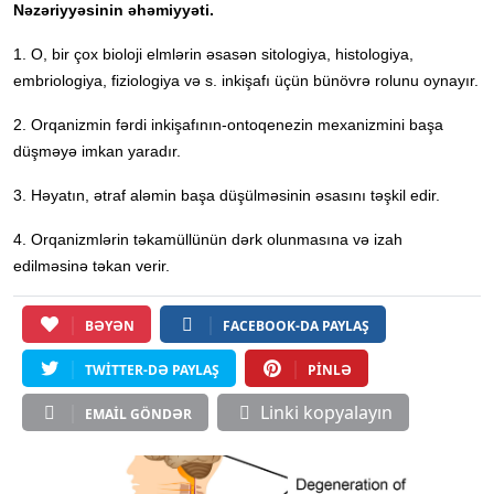
Nəzəriyyəsinin əhəmiyyəti.
1. O, bir çox bioloji elmlərin əsasən sitologiya, histologiya,
embriologiya, fiziologiya və s. inkişafı üçün bünövrə rolunu oynayır.
2. Orqanizmin fərdi inkişafının-ontoqenezin mexanizmini başa
düşməyə imkan yaradır.
3. Həyatın, ətraf aləmin başa düşülməsinin əsasını təşkil edir.
4. Orqanizmlərin təkamüllünün dərk olunmasına və izah
edilməsinə təkan verir.
BƏYƏN
FACEBOOK-DA PAYLAŞ
TWITTER-DƏ PAYLAŞ
PINLƏ
Linki kopyalayın
EMAIL GÖNDƏR