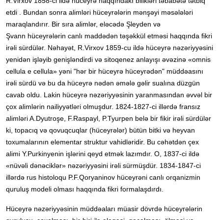
R.Virxov 1858-ci ildə hüceyrə haqqındakı bilikləri təbabətə tətbiq
etdi . Bundan sonra alimləri hüceyrələrin mənşəyi məsələləri
maraqlandırır. Bir sıra alimlər, eləcədə Şleyden və
Şvann hüceyrələrin canlı maddədən təşəkkül etməsi haqqında fikri
irəli sürdülər. Nəhayət, R.Virxov 1859-cu ildə hüceyrə nəzəriyyəsini
yenidən işləyib genişləndirdi və sitoqenez anlayışı əvəzinə «omnis
cellula e cellula» yəni "hər bir hüceyrə hüceyrədən" müddəasını
irəli sürdü və bu da hüceyrə nədən əmələ gəlir sualına düzgün
cavab oldu. Lakin hüceyrə nəzəriyyəsinin yaranmasından əvvəl bir
çox alimlərin nailiyyətləri olmuşdur. 1824-1827-ci illərdə fransız
alimləri A.Dyutroşe, F.Raspayl, P.Tyurpen belə bir fikir irəli sürdülər
ki, topacıq və qovuqcuqlar (hüceyrələr) bütün bitki və heyvan
toxumalarının elementar struktur vahidləridir. Bu cəhətdən çex
alimi Y.Purkinyenin işlərini qeyd etmək lazımdır. O, 1837-ci ildə
«nüvəli dənəciklər» nəzəriyyəsini irəli sürmüşdür. 1834-1847-ci
illərdə rus histoloqu P.F.Qoryaninov hüceyrəni canlı orqanizmin
quruluş modeli olması haqqında fikri formalaşdırdı.
Hüceyrə nəzəriyyəsinin müddəaları müasir dövrdə hüceyrələrin